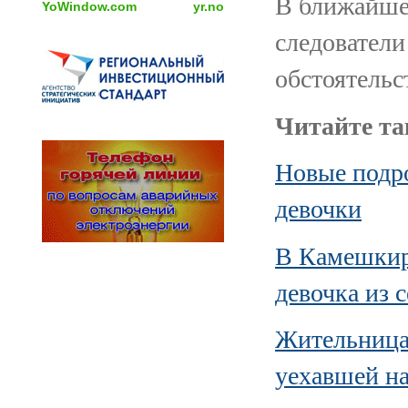
В ближайше
YoWindow.com
yr.no
следователи
обстоятельс
Читайте та
Новые подр
девочки
В Камешкир
девочка из 
Жительница 
уехавшей на