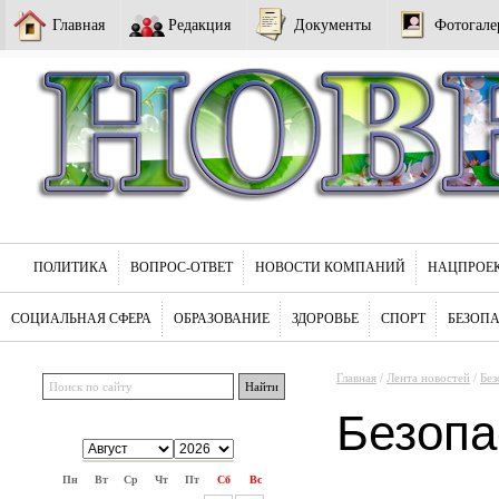
Главная
Редакция
Документы
Фотогале
ПОЛИТИКА
ВОПРОС-ОТВЕТ
НОВОСТИ КОМПАНИЙ
НАЦПРОЕ
СОЦИАЛЬНАЯ СФЕРА
ОБРАЗОВАНИЕ
ЗДОРОВЬЕ
СПОРТ
БЕЗОП
Главная
/
Лента новостей
/
Без
Безопа
Пн
Вт
Ср
Чт
Пт
Сб
Вс