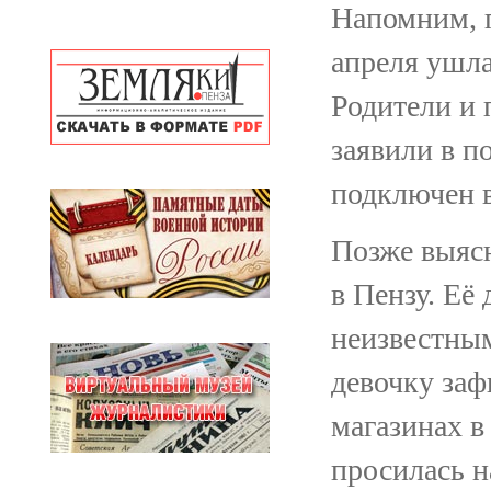
Напомним, п
апреля ушла
Родители и 
заявили в п
подключен в
Позже выясн
в Пензу. Её
неизвестны
девочку за
магазинах в 
просилась н