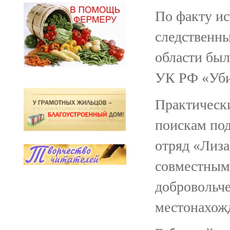
По факту и
следственн
области был
УК РФ «Уби
Практически
поискам по
отряд «Лиза
совместным
добровольче
местонахож