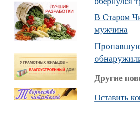
обернулся т
В Старом Ч
мужчина
Пропавшую 
обнаружили
Другие ново
Оставить к