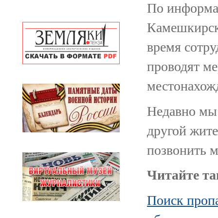
По информа
Камешкирск
время сотр
проводят м
местонахож
Недавно мы 
другой жите
позвонить м
Читайте та
Поиск проп