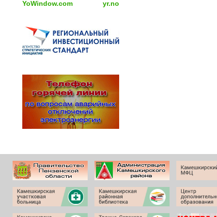
YoWindow.com
yr.no