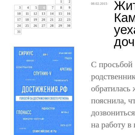
Жит
1
2
08.02.2015
3
4
5
6
7
8
9
Кам
10
11
12
13
14
15
16
17
18
19
20
21
22
23
уех
24
25
26
27
28
29
30
31
до
С просьбой 
родственник
обратилась
пояснила, ч
дозвониться
на работу в