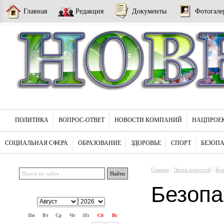
Главная
Редакция
Документы
Фотогале
ПОЛИТИКА
ВОПРОС-ОТВЕТ
НОВОСТИ КОМПАНИЙ
НАЦПРОЕ
СОЦИАЛЬНАЯ СФЕРА
ОБРАЗОВАНИЕ
ЗДОРОВЬЕ
СПОРТ
БЕЗОП
Главная
/
Лента новостей
/
Без
Безопа
Пн
Вт
Ср
Чт
Пт
Сб
Вс