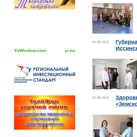
Губерн
04.08.2026
Иссинс
YoWindow.com
yr.no
Здоровь
03.08.2026
«Земск