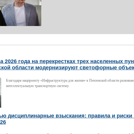
а 2026 года на перекрестках трех населенных пу
ской области модернизируют светофорные объе
Благодаря нацпроекту «Инфраструктура для жизни» в Пензенской области развива
интеллектуальную транспортную систему.
ью дисциплинарные взыскания: правила и риски 
026