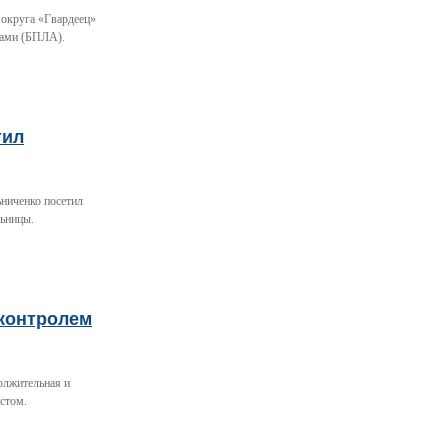
 округа «Гвардеец»
тами (БПЛА).
тил
ьниченко посетил
льницы.
 контролем
олжительная и
стом.