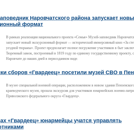
аповедник Наровчатского района запускает нов
сионный формат
В рамках реализации национального проекта «Семья» Музей-заповедник Наровчатс
запускает новый экскурсионный формат — исторический иммерсивный квиз «За ст
уездной тюрьмы». Проект предполагает полное погружение участников в быт заклю
Тюремный замок, построенный в 1819 году по единому государственному проекту, 
Наровчате до наших дней в первозданном виде.
ки сборов «Гвардеец» посетили музей СВО в Пен
В музее специальной военной операции, расположенном в новом здании Пензенского
краеведческого музея, прошла экскурсия для участников юнармейских военно-патр
Приволжского федерального округа «Гвардеец».
рах «Гвардеец» юнармейцы учатся управлять
отниками