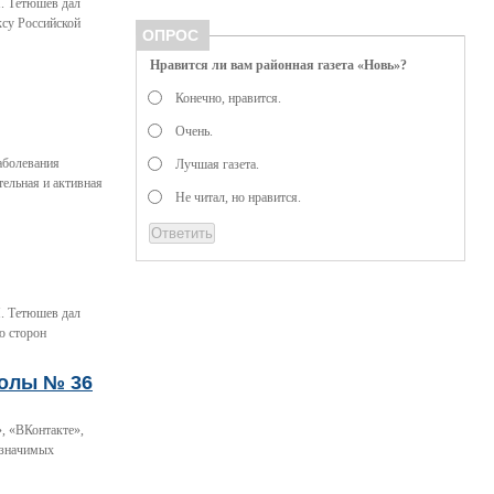
. Тетюшев дал
ксу Российской
ОПРОС
Нравится ли вам районная газета «Новь»?
Конечно, нравится.
Очень.
заболевания
Лучшая газета.
ельная и активная
Не читал, но нравится.
. Тетюшев дал
ю сторон
колы № 36
, «ВКонтакте»,
 значимых