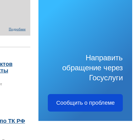
Подробнее
Направить
нктов
обращение через
кты
Госуслуги
ют
Сообщить о проблеме
по ТК РФ