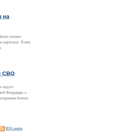
ы на
йских военно-
я карточка». В нем
и.
и СВО
о округа
кой Федерации, а
ветеранами боевых
RSS-лента