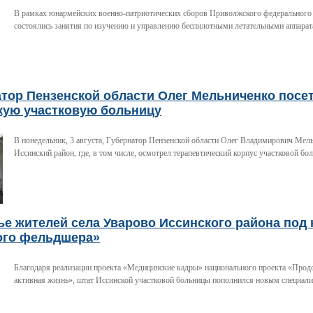
В рамках юнармейских военно-патриотических сборов Приволжского федерального
состоялись занятия по изучению и управлению беспилотными летательными аппара
атор Пензенской области Олег Мельниченко посе
кую участковую больницу
В понедельник, 3 августа, Губернатор Пензенской области Олег Владимирович Мел
Иссинский район, где, в том числе, осмотрел терапевтический корпус участковой бо
е жителей села Уварово Иссинского района под
ого фельдшера»
Благодаря реализации проекта «Медицинские кадры» национального проекта «Прод
активная жизнь», штат Иссинской участковой больницы пополнился новым специали