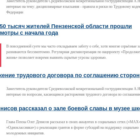
Заместитель руководителя Средневолжской межрегиональной гострудинспекции А.Н
интервью на тему: дисциплинарные взыскания - правила и риски по Трудовому коде
Федерации
350 тысяч жителей Пензенской области прошли
мотры с начала года
В повседневной суете мы часто откладываем заботу о себе, хотя многие серьёзные 
развиваются бессимптомно. Регулярная диспансеризация по нацпроекту «Продолжит
жизнь» позволяет вовремя выявить скрытые угрозы здоровью.
жение трудового договора по соглашению сторон
Заместитель руководителя Средневолжской межрегиональной гострудинспекции А.Н
интервью по вопросам, касающимся расторжения трудового договора по соглашени
нисов рассказал о зале боевой славы в музее ш
Глава Пензы Олег Денисов рассказал в своих аккаунтах в социальных сетях («МАХ»
«Одноклассники») о реализации грантов в форме субсидий на поддержку социально
молодежных инициатив.