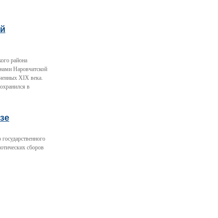
ый
кого района
енами Наровчатской
ченных XIX века.
сохранился в
зе
 государственного
иотических сборов