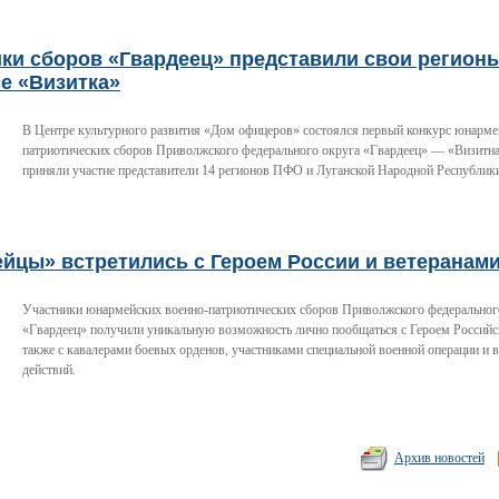
ки сборов «Гвардеец» представили свои регион
е «Визитка»
В Центре культурного развития «Дом офицеров» состоялся первый конкурс юнарме
патриотических сборов Приволжского федерального округа «Гвардеец» — «Визитна
приняли участие представители 14 регионов ПФО и Луганской Народной Республик
ейцы» встретились с Героем России и ветеранам
Участники юнармейских военно-патриотических сборов Приволжского федеральног
«Гвардеец» получили уникальную возможность лично пообщаться с Героем Российс
также с кавалерами боевых орденов, участниками специальной военной операции и 
действий.
Архив новостей