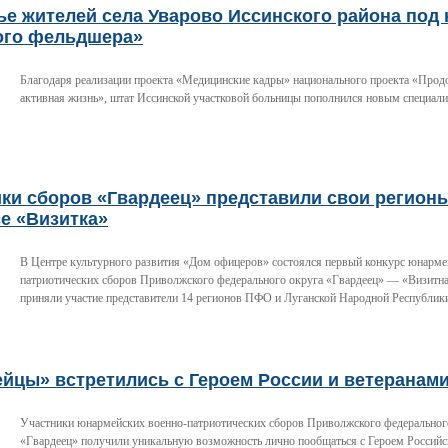
е жителей села Уварово Иссинского района под
ого фельдшера»
Благодаря реализации проекта «Медицинские кадры» национального проекта «Прод
активная жизнь», штат Иссинской участковой больницы пополнился новым специали
ки сборов «Гвардеец» представили свои регион
е «Визитка»
В Центре культурного развития «Дом офицеров» состоялся первый конкурс юнарме
патриотических сборов Приволжского федерального округа «Гвардеец» — «Визитна
приняли участие представители 14 регионов ПФО и Луганской Народной Республик
ейцы» встретились с Героем России и ветеранам
Участники юнармейских военно-патриотических сборов Приволжского федеральног
«Гвардеец» получили уникальную возможность лично пообщаться с Героем Российс