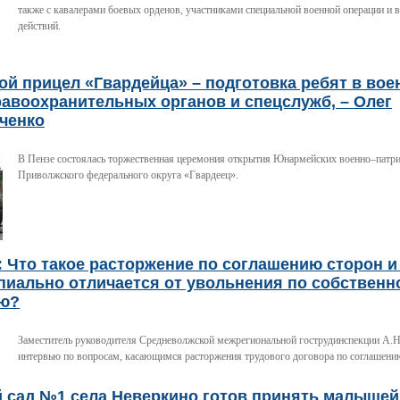
также с кавалерами боевых орденов, участниками специальной военной операции и 
действий.
й прицел «Гвардейца» – подготовка ребят в вое
авоохранительных органов и спецслужб, – Олег
ченко
В Пензе состоялась торжественная церемония открытия Юнармейских военно–патри
Приволжского федерального округа «Гвардеец».
 Что такое расторжение по соглашению сторон и
пиально отличается от увольнения по собственн
ю?
Заместитель руководителя Средневолжской межрегиональной гострудинспекции А.Н
интервью по вопросам, касающимся расторжения трудового договора по соглашени
й сад №1 села Неверкино готов принять малышей