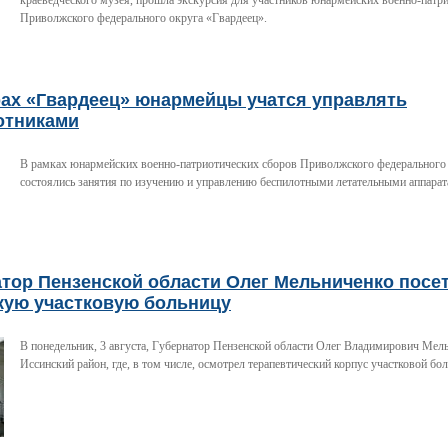
краеведческого музея, прошла экскурсия для участников юнармейских военно-патр
Приволжского федерального округа «Гвардеец».
рах «Гвардеец» юнармейцы учатся управлять
отниками
В рамках юнармейских военно-патриотических сборов Приволжского федерального
состоялись занятия по изучению и управлению беспилотными летательными аппара
атор Пензенской области Олег Мельниченко посе
кую участковую больницу
В понедельник, 3 августа, Губернатор Пензенской области Олег Владимирович Мел
Иссинский район, где, в том числе, осмотрел терапевтический корпус участковой бо