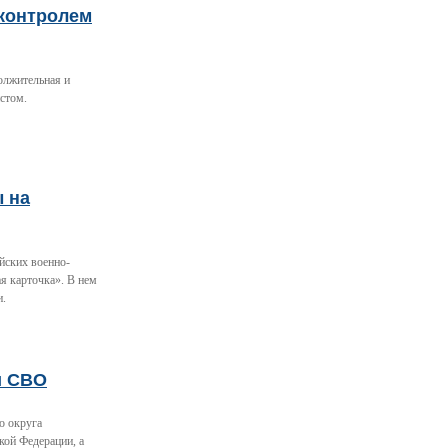
 контролем
олжительная и
стом.
ы на
йских военно-
я карточка». В нем
и.
и СВО
о округа
кой Федерации, а