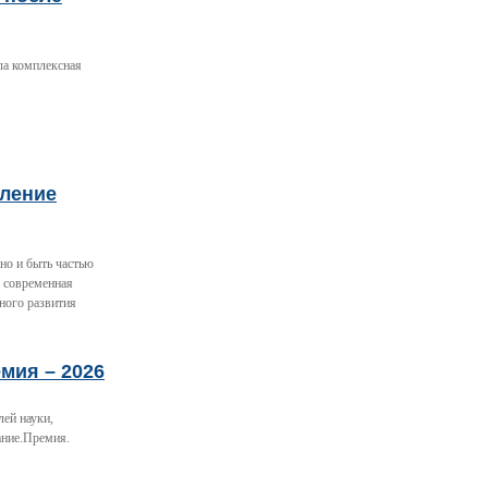
ла комплексная
вление
 но и быть частью
я современная
ного развития
мия – 2026
лей науки,
ание.Премия.