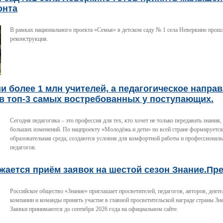
онта
В рамках национального проекта «Семья» в детском саду № 1 села Неверкино прош
реконструкция.
и более 1 млн учителей, а педагогическое напра
в топ-3 самых востребованных у поступающих.
Сегодня педагогика – это профессия для тех, кто хочет не только передавать знания,
больших изменений. По нацпроекту «Молодёжь и дети» по всей стране формируетс
образовательная среда, создаются условия для комфортной работы и профессиональ
педагогов.
ается приём заявок на шестой сезон Знание.Пре
Российское общество «Знание» приглашает просветителей, педагогов, авторов, деяте
компании и команды принять участие в главной просветительской награде страны Зн
Заявки принимаются до сентября 2026 года на официальном сайте.