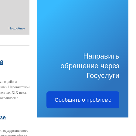
Подробнее
Направить
ый
обращение через
Госуслуги
кого района
енами Наровчатской
ченных XIX века.
сохранился в
Сообщить о проблеме
зе
 государственного