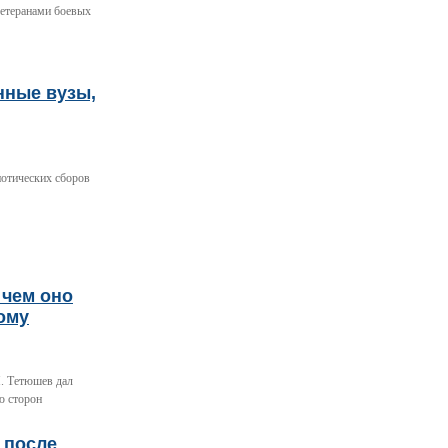
ветеранами боевых
нные вузы,
отических сборов
 чем оно
ому
. Тетюшев дал
ю сторон
 после