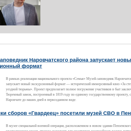
аповедник Наровчатского района запускает нов
сионный формат
В рамках реализации национального проекта «Семья» Музей-заповедник Наровчатс
запускает новый экскурсионный формат — исторический иммерсивный квиз «За ст
уездной тюрьмы». Проект предполагает полное погружение участников в быт заклю
Тюремный замок, построенный в 1819 году по единому государственному проекту, 
Наровчате до наших дней в первозданном виде.
ки сборов «Гвардеец» посетили музей СВО в Пен
В музее специальной военной операции, расположенном в новом здании Пензенского