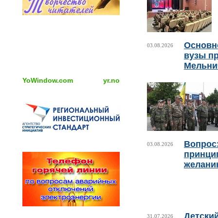
Основно
03.08.2026
вузы пр
Мельни
YoWindow.com
yr.no
Вопрос:
03.08.2026
принци
желани
Детски
31.07.2026