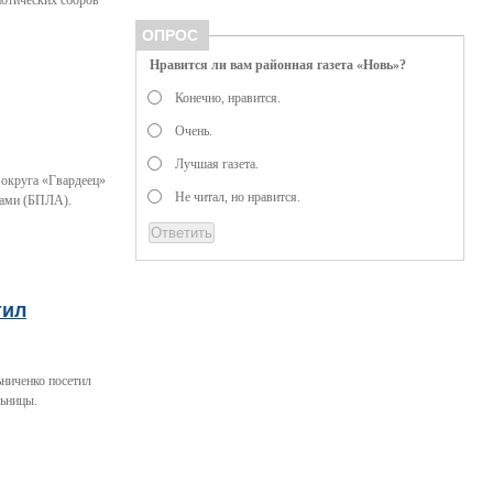
иотических сборов
ОПРОС
Нравится ли вам районная газета «Новь»?
Конечно, нравится.
Очень.
Лучшая газета.
 округа «Гвардеец»
Не читал, но нравится.
тами (БПЛА).
тил
ьниченко посетил
льницы.