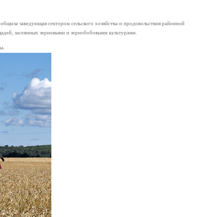
общила заведующая сектором сельского хозяйства и продовольствия районной
щадей, засеянных зерновыми и зернобобовыми культурами.
а.