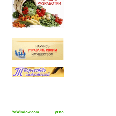
YoWindow.com
yr.no