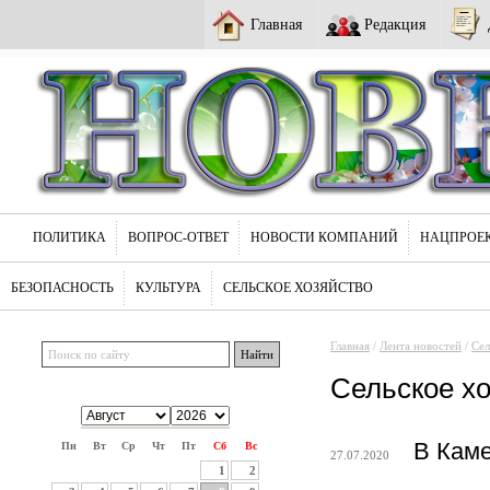
Главная
Редакция
ПОЛИТИКА
ВОПРОС-ОТВЕТ
НОВОСТИ КОМПАНИЙ
НАЦПРОЕ
БЕЗОПАСНОСТЬ
КУЛЬТУРА
СЕЛЬСКОЕ ХОЗЯЙСТВО
Главная
/
Лента новостей
/
Сел
Сельское х
В Кам
Пн
Вт
Ср
Чт
Пт
Сб
Вс
27.07.2020
1
2