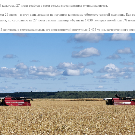
 культуры 27 июля ведётся в семи сельхозпредприятиях муниципалитета.
ля 23 июля – в этот день аграрии приступили к прямому обмолоту озимой пшеницы. Как со
ина, по состоянию на 27 июля озимая пшеница убрана на 1 030 гектарах полей или 5% пло
 центнера с гектара на склады агропредприятий поступило 2 403 тонны качественного зерн