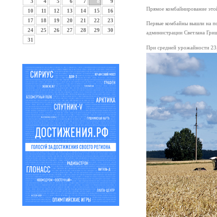
3
4
5
6
7
8
9
Прямое комбайнирование этой
10
11
12
13
14
15
16
17
18
19
20
21
22
23
Первые комбайны вышли на по
24
25
26
27
28
29
30
администрации Светлана Гриш
31
При средней урожайности 23,3