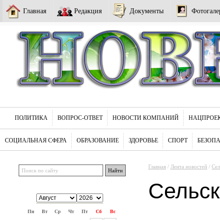
Главная
Редакция
Документы
Фотогале
ПОЛИТИКА
ВОПРОС-ОТВЕТ
НОВОСТИ КОМПАНИЙ
НАЦПРОЕ
СОЦИАЛЬНАЯ СФЕРА
ОБРАЗОВАНИЕ
ЗДОРОВЬЕ
СПОРТ
БЕЗОП
Главная
/
Лента новостей
/
Сел
Сельск
Пн
Вт
Ср
Чт
Пт
Сб
Вс