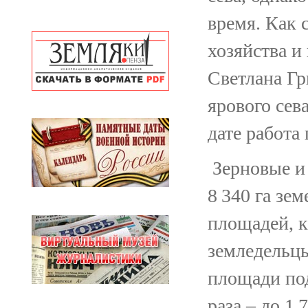
время. Как 
хозяйства и
Светлана Гр
ярового сев
дате работа 
Зерновые и
8 340 га зе
площадей, к
земледельцы
площади под
раза – до 1 7