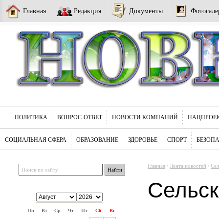
Главная
Редакция
Документы
Фотогале
ПОЛИТИКА
ВОПРОС-ОТВЕТ
НОВОСТИ КОМПАНИЙ
НАЦПРОЕ
СОЦИАЛЬНАЯ СФЕРА
ОБРАЗОВАНИЕ
ЗДОРОВЬЕ
СПОРТ
БЕЗОП
Главная
/
Лента новостей
/
Сел
Сельск
Пн
Вт
Ср
Чт
Пт
Сб
Вс