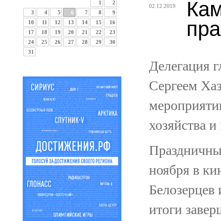
Кам
1
2
02.12.2019
3
4
5
6
7
8
9
пра
10
11
12
13
14
15
16
17
18
19
20
21
22
23
24
25
26
27
28
29
30
31
Делегация г
Сергеем Ха
мероприяти
хозяйства 
Праздничны
ноября в ки
Белозерцев 
итоги завер