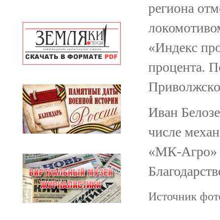
региона отм
локомотивом
«Индекс про
процента. П
Приволжском
Иван Белозе
числе механ
«МК-Агро» 
Благодарств
Источник фото