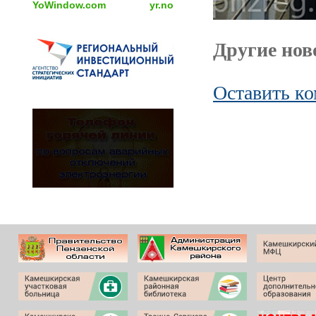
YoWindow.com
yr.no
Другие ново
Оставить к