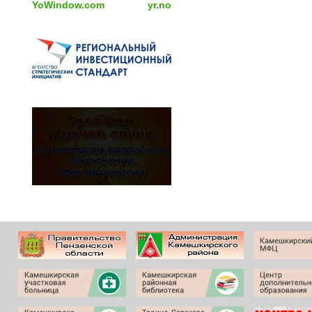
YoWindow.com
yr.no