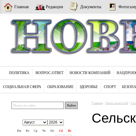
Главная
Редакция
Документы
Фотогале
ПОЛИТИКА
ВОПРОС-ОТВЕТ
НОВОСТИ КОМПАНИЙ
НАЦПРОЕ
СОЦИАЛЬНАЯ СФЕРА
ОБРАЗОВАНИЕ
ЗДОРОВЬЕ
СПОРТ
БЕЗОП
Главная
/
Лента новостей
/
Сел
Сельск
Пн
Вт
Ср
Чт
Пт
Сб
Вс