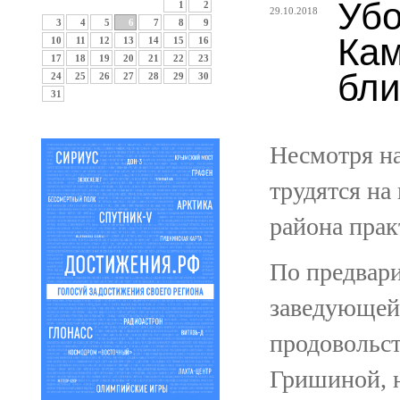
Убо
1
2
29.10.2018
3
4
5
6
7
8
9
Кам
10
11
12
13
14
15
16
17
18
19
20
21
22
23
бли
24
25
26
27
28
29
30
31
Несмотря на
трудятся на
района прак
По предвар
заведующей 
продовольс
Гришиной, н