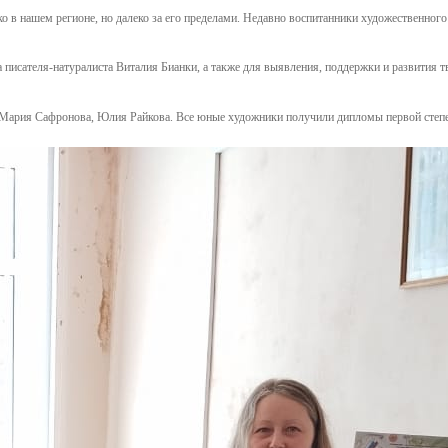
о в нашем регионе, но далеко за его пределами. Недавно воспитанники художественног
а писателя-натуралиста Виталия Бианки, а также для выявления, поддержки и развития 
 Мария Сафронова, Юлия Райкова. Все юные художники получили дипломы первой степен