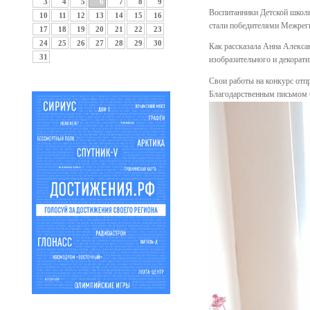
3
4
5
6
7
8
9
Воспитанники Детской школы
10
11
12
13
14
15
16
стали победителями Межреги
17
18
19
20
21
22
23
24
25
26
27
28
29
30
Как рассказала Анна Алекса
31
изобразительного и декорати
Свои работы на конкурс отп
Благодарственным письмом б