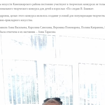
 искусств Камешкирского района постоянно участвуют в творческих конкурсах не тольк
онального творческого конкурса для детей и взрослых «По следам В. Бианки».
ндровна, целью этого конкурса являлось создание условий для популяризации творчеств
вно-прикладного искусства.
равили Анна Васильева, Каролина Самохина, Вероника Пономарева, Полина Капранова,
ыла отмечена и их наставник – Анна Тарасова.