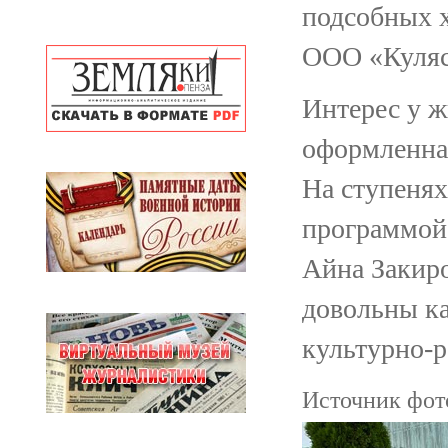
подсобных х
ООО «Куляс
Интерес у ж
оформленна
На ступеня
программой
Айна Закиро
довольны ка
культурно-р
Источник фото