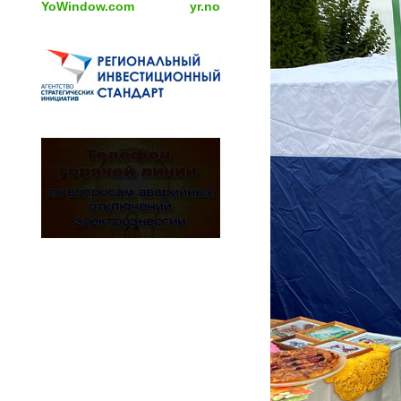
YoWindow.com
yr.no