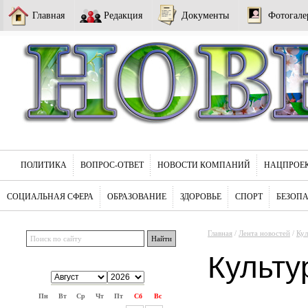
Главная
Редакция
Документы
Фотогале
ПОЛИТИКА
ВОПРОС-ОТВЕТ
НОВОСТИ КОМПАНИЙ
НАЦПРОЕ
СОЦИАЛЬНАЯ СФЕРА
ОБРАЗОВАНИЕ
ЗДОРОВЬЕ
СПОРТ
БЕЗОП
Главная
/
Лента новостей
/
Кул
Культу
Пн
Вт
Ср
Чт
Пт
Сб
Вс