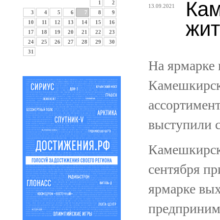
Ка
1
2
13.09.2021
3
4
5
6
7
8
9
жит
10
11
12
13
14
15
16
17
18
19
20
21
22
23
24
25
26
27
28
29
30
31
На ярмарке 
Камешкирск
ассортимент
выступили с
Камешкирск
сентября пр
ярмарке вы
предпринима