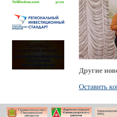
YoWindow.com
yr.no
Другие ново
Оставить к