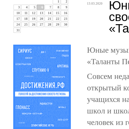
Юны
1
2
13.03.2020
3
4
5
6
7
8
9
сво
10
11
12
13
14
15
16
17
18
19
20
21
22
23
«Та
24
25
26
27
28
29
30
31
Юные музыка
«Таланты Пе
Совсем неда
открытый ко
учащихся н
школ и школ
человек из 