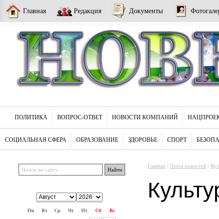
Главная
Редакция
Документы
Фотогале
ПОЛИТИКА
ВОПРОС-ОТВЕТ
НОВОСТИ КОМПАНИЙ
НАЦПРОЕ
СОЦИАЛЬНАЯ СФЕРА
ОБРАЗОВАНИЕ
ЗДОРОВЬЕ
СПОРТ
БЕЗОП
Главная
/
Лента новостей
/
Кул
Культу
Пн
Вт
Ср
Чт
Пт
Сб
Вс