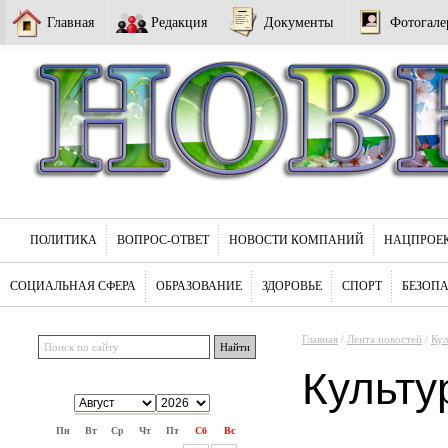
Главная
Редакция
Документы
Фотогале
ПОЛИТИКА
ВОПРОС-ОТВЕТ
НОВОСТИ КОМПАНИЙ
НАЦПРОЕ
СОЦИАЛЬНАЯ СФЕРА
ОБРАЗОВАНИЕ
ЗДОРОВЬЕ
СПОРТ
БЕЗОП
Главная
/
Лента новостей
/
Кул
Культу
Пн
Вт
Ср
Чт
Пт
Сб
Вс