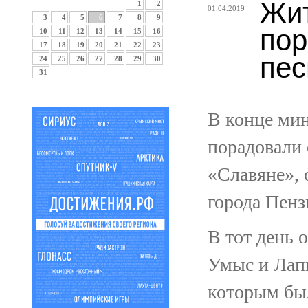
Жит
1
2
01.04.2019
3
4
5
6
7
8
9
пор
10
11
12
13
14
15
16
17
18
19
20
21
22
23
пес
24
25
26
27
28
29
30
31
В конце ми
порадовали 
«Славяне», 
города Пенз
В тот день 
Умыс и Лапш
которым был