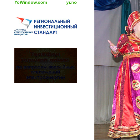
YoWindow.com
yr.no