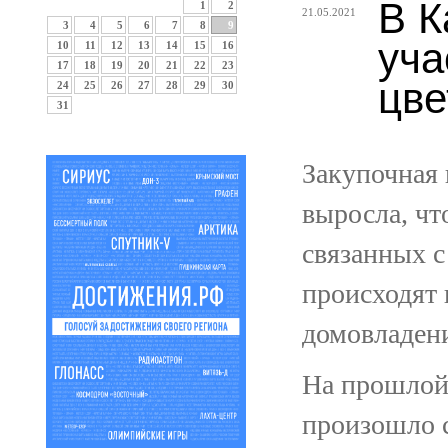
В К
1
2
21.05.2021
3
4
5
6
7
8
9
уча
10
11
12
13
14
15
16
17
18
19
20
21
22
23
цве
24
25
26
27
28
29
30
31
Закупочная 
выросла, чт
связанных 
происходят 
домовладен
На прошлой 
произошло с