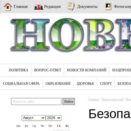
Главная
Редакция
Документы
Фотогале
ПОЛИТИКА
ВОПРОС-ОТВЕТ
НОВОСТИ КОМПАНИЙ
НАЦПРОЕ
СОЦИАЛЬНАЯ СФЕРА
ОБРАЗОВАНИЕ
ЗДОРОВЬЕ
СПОРТ
БЕЗОП
Главная
/
Лента новостей
/
Без
Безопа
Пн
Вт
Ср
Чт
Пт
Сб
Вс