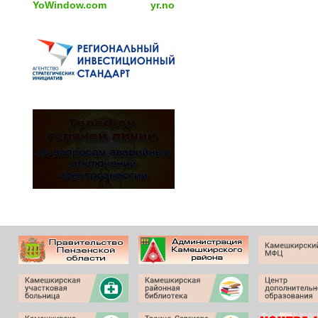
YoWindow.com
yr.no