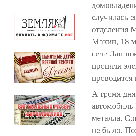
домовладени
случилась е
отделения 
Макин, 18 м
селе Лапшов
пропали эле
проводится 
А тремя дн
автомобиль 
металла. Со
не было. По