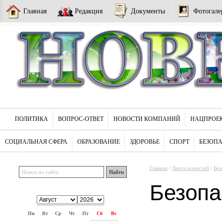
Главная
Редакция
Документы
Фотогале
ПОЛИТИКА
ВОПРОС-ОТВЕТ
НОВОСТИ КОМПАНИЙ
НАЦПРОЕ
СОЦИАЛЬНАЯ СФЕРА
ОБРАЗОВАНИЕ
ЗДОРОВЬЕ
СПОРТ
БЕЗОП
Главная
/
Лента новостей
/
Без
Безопа
Пн
Вт
Ср
Чт
Пт
Сб
Вс