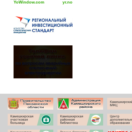
YoWindow.com
yr.no