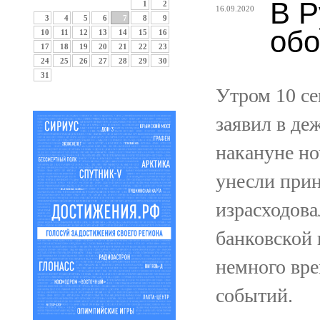
В Р
1
2
16.09.2020
3
4
5
6
7
8
9
обо
10
11
12
13
14
15
16
17
18
19
20
21
22
23
24
25
26
27
28
29
30
31
Утром 10 с
заявил в де
накануне н
унесли при
израсходова
банковской 
немного вре
событий.