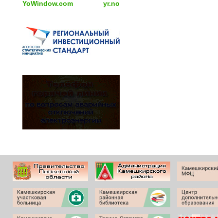
YoWindow.com
yr.no