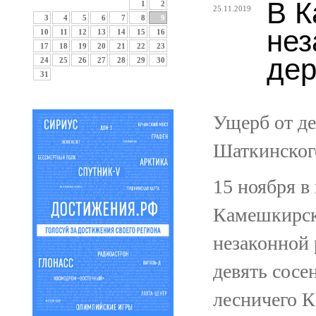
В К
1
2
25.11.2019
3
4
5
6
7
8
9
нез
10
11
12
13
14
15
16
17
18
19
20
21
22
23
дер
24
25
26
27
28
29
30
31
Ущерб от де
Шаткинского
15 ноября в
Камешкирск
незаконной
девять сосе
лесничего 