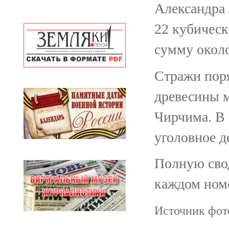
Александра 
22 кубическ
сумму около
Стражи поря
древесины м
Чирчима. В
уголовное д
Полную свод
каждом номе
Источник фото