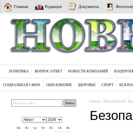
Главная
Редакция
Документы
Фотогале
ПОЛИТИКА
ВОПРОС-ОТВЕТ
НОВОСТИ КОМПАНИЙ
НАЦПРОЕ
СОЦИАЛЬНАЯ СФЕРА
ОБРАЗОВАНИЕ
ЗДОРОВЬЕ
СПОРТ
БЕЗОП
Главная
/
Лента новостей
/
Без
Безопа
Пн
Вт
Ср
Чт
Пт
Сб
Вс