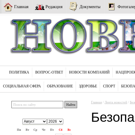
Главная
Редакция
Документы
Фотогале
ПОЛИТИКА
ВОПРОС-ОТВЕТ
НОВОСТИ КОМПАНИЙ
НАЦПРОЕ
СОЦИАЛЬНАЯ СФЕРА
ОБРАЗОВАНИЕ
ЗДОРОВЬЕ
СПОРТ
БЕЗОП
Главная
/
Лента новостей
/
Без
Безопа
Пн
Вт
Ср
Чт
Пт
Сб
Вс