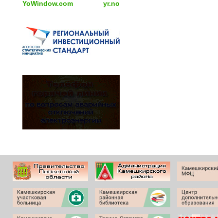
YoWindow.com
yr.no