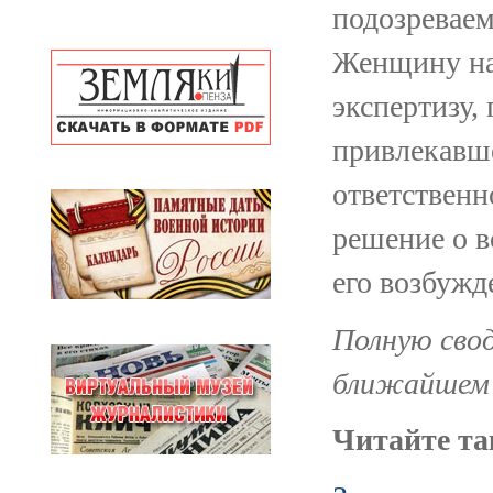
подозреваем
Женщину на
экспертизу,
привлекавш
ответственн
решение о в
его возбужд
Полную свод
ближайшем 
Читайте та