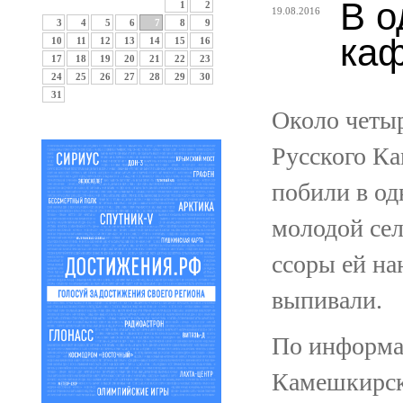
В о
1
2
19.08.2016
3
4
5
6
7
8
9
каф
10
11
12
13
14
15
16
17
18
19
20
21
22
23
24
25
26
27
28
29
30
31
Около четыр
Русского Ка
побили в од
молодой сел
ссоры ей на
выпивали.
По информа
Камешкирск