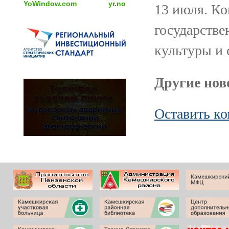
YoWindow.com
yr.no
13 июля. Ко
государств
культуры и 
Другие ново
Оставить к