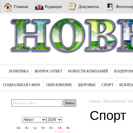
Главная
Редакция
Документы
Фотогале
ПОЛИТИКА
ВОПРОС-ОТВЕТ
НОВОСТИ КОМПАНИЙ
НАЦПРОЕ
СОЦИАЛЬНАЯ СФЕРА
ОБРАЗОВАНИЕ
ЗДОРОВЬЕ
СПОРТ
БЕЗОП
Главная
/
Лента новостей
/
Сп
Спорт
Пн
Вт
Ср
Чт
Пт
Сб
Вс