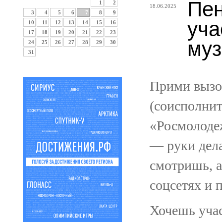
Пен
1
2
18.06.2025
3
4
5
6
7
8
9
уча
10
11
12
13
14
15
16
17
18
19
20
21
22
23
му
24
25
26
27
28
29
30
31
Прими вызо
(соисполнит
«Росмолодеж
— руки дела
смотришь, а
соцсетях и 
Хочешь учас