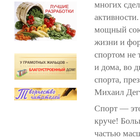
многих сдел
активности.
мощный сою
жизни и фо
спортом не 
и дома, во 
спорта, пре
Михаил Дег
Спорт — это
круче! Боль
частью масш