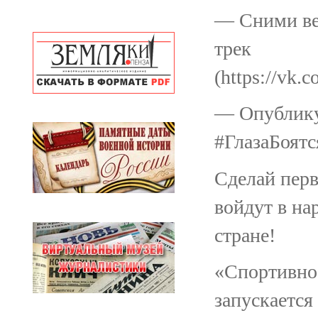
— Сними ве
трек
(https://vk
— Опубликуй
#ГлазаБоят
Сделай пер
войдут в на
стране!
«Спортивно
запускается