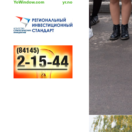
YoWindow.com
yr.no