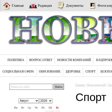
Главная
Редакция
Документы
Фотогале
ПОЛИТИКА
ВОПРОС-ОТВЕТ
НОВОСТИ КОМПАНИЙ
НАЦПРОЕ
СОЦИАЛЬНАЯ СФЕРА
ОБРАЗОВАНИЕ
ЗДОРОВЬЕ
СПОРТ
БЕЗОП
Главная
/
Лента новостей
/
Сп
Спорт
Пн
Вт
Ср
Чт
Пт
Сб
Вс