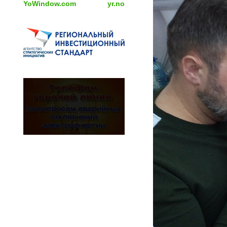
YoWindow.com
yr.no