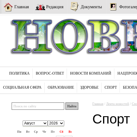
Главная
Редакция
Документы
Фотогале
ПОЛИТИКА
ВОПРОС-ОТВЕТ
НОВОСТИ КОМПАНИЙ
НАЦПРОЕ
СОЦИАЛЬНАЯ СФЕРА
ОБРАЗОВАНИЕ
ЗДОРОВЬЕ
СПОРТ
БЕЗОП
Главная
/
Лента новостей
/
Сп
Спорт
Пн
Вт
Ср
Чт
Пт
Сб
Вс