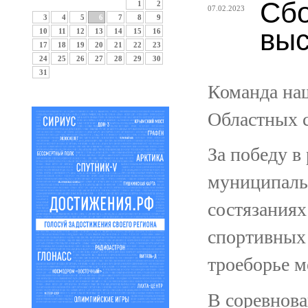
Сбо
1
2
07.02.2023
3
4
5
6
7
8
9
выс
10
11
12
13
14
15
16
17
18
19
20
21
22
23
24
25
26
27
28
29
30
31
Команда наш
Областных с
За победу в
муниципальн
состязаниях
спортивных 
троеборье м
В соревнова