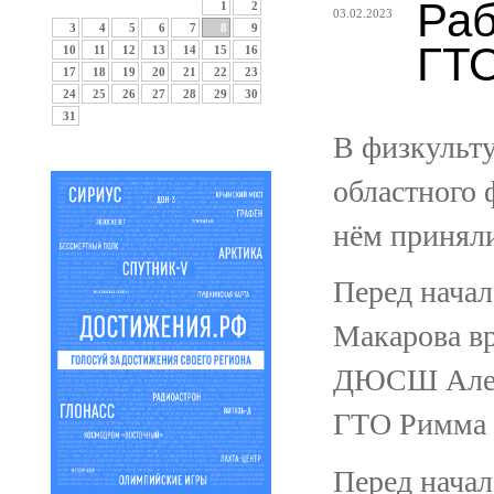
Раб
1
2
03.02.2023
3
4
5
6
7
8
9
ГТО
10
11
12
13
14
15
16
17
18
19
20
21
22
23
24
25
26
27
28
29
30
31
В физкульту
областного 
нём приняли
Перед нача
Макарова вр
ДЮСШ Алекс
ГТО Римма К
Перед начал