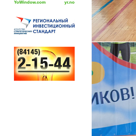
YoWindow.com
yr.no