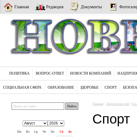
Главная
Редакция
Документы
Фотогале
ПОЛИТИКА
ВОПРОС-ОТВЕТ
НОВОСТИ КОМПАНИЙ
НАЦПРОЕ
СОЦИАЛЬНАЯ СФЕРА
ОБРАЗОВАНИЕ
ЗДОРОВЬЕ
СПОРТ
БЕЗОП
Главная
/
Лента новостей
/
Сп
Спорт
Пн
Вт
Ср
Чт
Пт
Сб
Вс