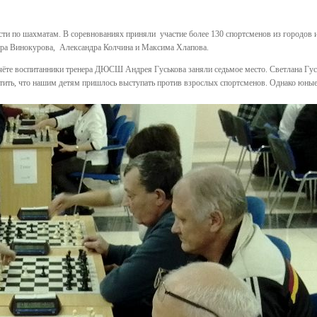
сти по шахматам. В соревнованиях приняли участие более 130 спортсменов из городов 
дра Винокурова, Александра Колчина и Максима Хлапова.
чёте воспитанники тренера ДЮСШ Андрея Гуськова заняли седьмое место. Светлана Гуськ
тметить, что нашим детям пришлось выступать против взрослых спортсменов. Однако юны