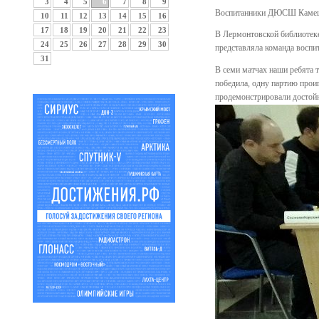
3
4
5
6
7
8
9
Воспитанники ДЮСШ Камешки
10
11
12
13
14
15
16
17
18
19
20
21
22
23
В Лермонтовской библиотеке
24
25
26
27
28
29
30
представляла команда воспи
31
В семи матчах наши ребята т
победила, одну партию проиг
продемонстрировали достой