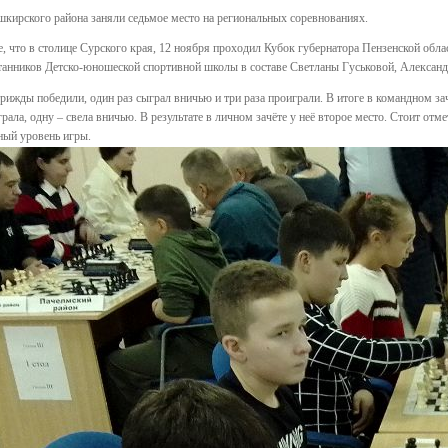
рского района заняли седьмое место на региональных соревнованиях.
, что в столице Сурского края, 12 ноября проходил Кубок губернатора Пензенской обла
танников Детско-юношеской спортивной школы в составе Светланы Гуськовой, Алексан
рижды победили, один раз сыграл вничью и три раза проиграли. В итоге в командном за
рала, одну – свела вничью. В результате в личном зачёте у неё второе место. Стоит о
ный уровень игры.