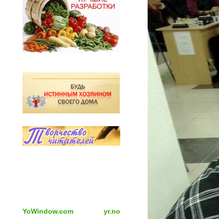
YoWindow.com
yr.no