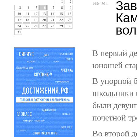
Зав
1
2
14.04.2011
3
4
5
6
7
8
9
Кам
10
11
12
13
14
15
16
17
18
19
20
21
22
23
вол
24
25
26
27
28
29
30
31
В первый де
юношей стар
В упорной б
школьники 
были девуш
почетной тр
Во второй д