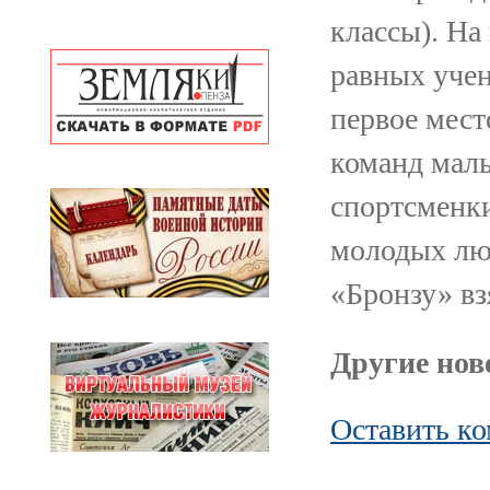
классы). На
равных учен
первое мест
команд маль
спортсменки
молодых люд
«Бронзу» в
Другие ново
Оставить к