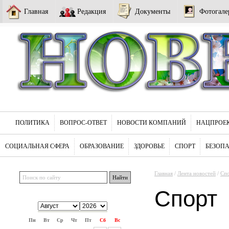
Главная
Редакция
Документы
Фотогале
ПОЛИТИКА
ВОПРОС-ОТВЕТ
НОВОСТИ КОМПАНИЙ
НАЦПРОЕ
СОЦИАЛЬНАЯ СФЕРА
ОБРАЗОВАНИЕ
ЗДОРОВЬЕ
СПОРТ
БЕЗОП
Главная
/
Лента новостей
/
Сп
Спорт
Пн
Вт
Ср
Чт
Пт
Сб
Вс