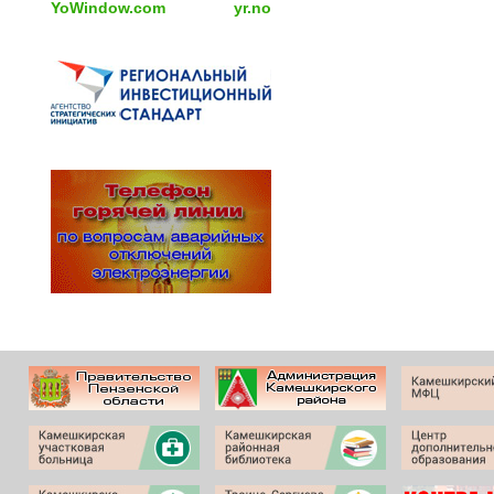
YoWindow.com
yr.no