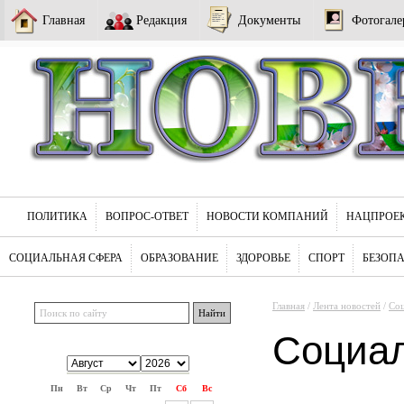
Главная
Редакция
Документы
Фотогале
ПОЛИТИКА
ВОПРОС-ОТВЕТ
НОВОСТИ КОМПАНИЙ
НАЦПРОЕ
СОЦИАЛЬНАЯ СФЕРА
ОБРАЗОВАНИЕ
ЗДОРОВЬЕ
СПОРТ
БЕЗОП
Главная
/
Лента новостей
/
Соц
Социа
Пн
Вт
Ср
Чт
Пт
Сб
Вс