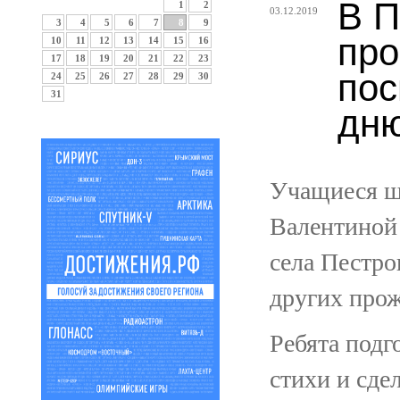
В П
1
2
03.12.2019
3
4
5
6
7
8
9
про
10
11
12
13
14
15
16
17
18
19
20
21
22
23
по
24
25
26
27
28
29
30
31
дню
Учащиеся ш
Валентиной
села Пестро
других про
Ребята подг
стихи и сде