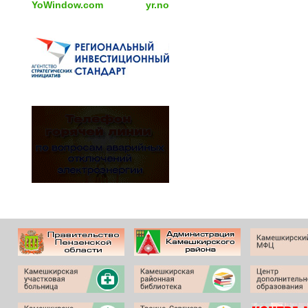
YoWindow.com
yr.no