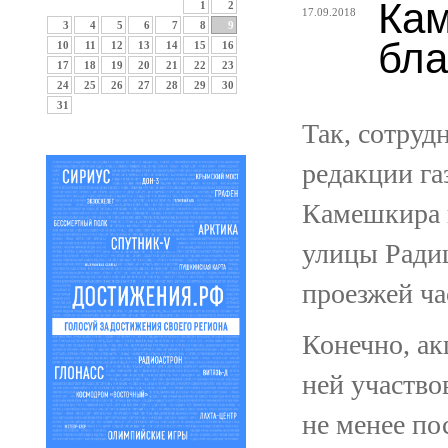
Кам
1
2
17.09.2018
3
4
5
6
7
8
9
бла
10
11
12
13
14
15
16
17
18
19
20
21
22
23
24
25
26
27
28
29
30
31
Так, сотруд
редакции га
Камешкира в
улицы Ради
проезжей ча
Конечно, ак
ней участво
не менее по