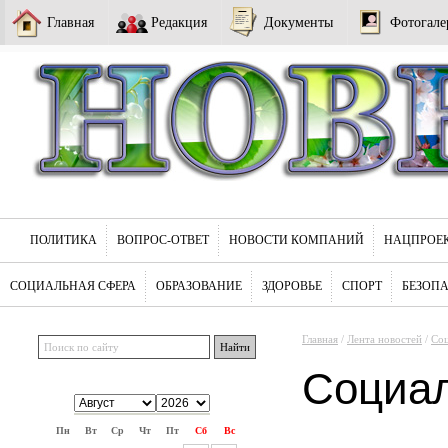
Главная
Редакция
Документы
Фотогале
ПОЛИТИКА
ВОПРОС-ОТВЕТ
НОВОСТИ КОМПАНИЙ
НАЦПРОЕ
СОЦИАЛЬНАЯ СФЕРА
ОБРАЗОВАНИЕ
ЗДОРОВЬЕ
СПОРТ
БЕЗОП
Главная
/
Лента новостей
/
Соц
Социа
Пн
Вт
Ср
Чт
Пт
Сб
Вс