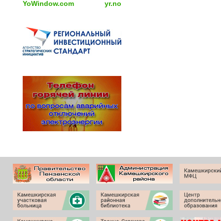
YoWindow.com
yr.no