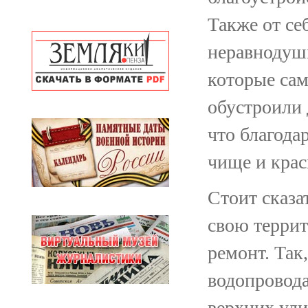
Также от се
неравнодуш
которые сам
обустроили 
что благода
чище и крас
Стоит сказа
свою терри
ремонт. Так
водопровода
верхних ули