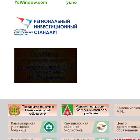
YoWindow.com
yr.no