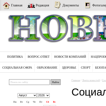
Главная
Редакция
Документы
Фотогале
ПОЛИТИКА
ВОПРОС-ОТВЕТ
НОВОСТИ КОМПАНИЙ
НАЦПРОЕ
СОЦИАЛЬНАЯ СФЕРА
ОБРАЗОВАНИЕ
ЗДОРОВЬЕ
СПОРТ
БЕЗОП
Главная
/
Лента новостей
/
Соц
Социа
Пн
Вт
Ср
Чт
Пт
Сб
Вс