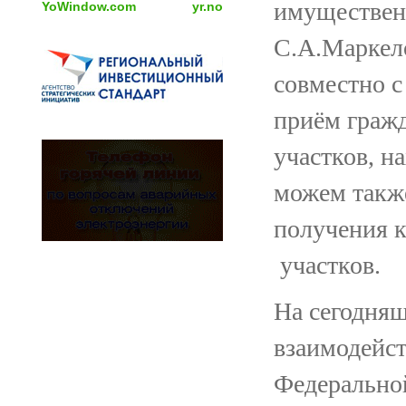
имуществен
YoWindow.com
yr.no
С.А.Маркело
совместно 
приём граж
участков, н
можем также
получения 
участков.
На сегодня
взаимодейс
Федерально