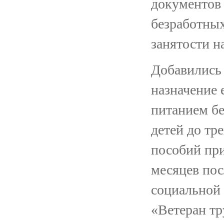
документов 
безработны
занятости н
Добавились 
назначение 
питанием б
детей до тр
пособий при
месяцев пос
социальной
«Ветеран тр