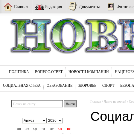
Главная
Редакция
Документы
Фотогале
ПОЛИТИКА
ВОПРОС-ОТВЕТ
НОВОСТИ КОМПАНИЙ
НАЦПРОЕ
СОЦИАЛЬНАЯ СФЕРА
ОБРАЗОВАНИЕ
ЗДОРОВЬЕ
СПОРТ
БЕЗОП
Главная
/
Лента новостей
/
Соц
Социа
Пн
Вт
Ср
Чт
Пт
Сб
Вс