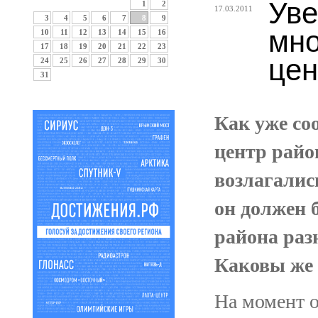
Уве
1
2
17.03.2011
3
4
5
6
7
8
9
мно
10
11
12
13
14
15
16
17
18
19
20
21
22
23
цен
24
25
26
27
28
29
30
31
Как уже со
центр райо
возлагалис
он должен 
района раз
Каковы же 
На момент о