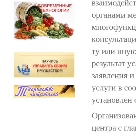
взаимодейст
органами м
многофункц
консультаци
ту или ину
результат у
заявления и
услуги в со
установлен 
Организова
центра с гл