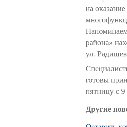
на оказание
многофункци
Напоминае
района» нах
ул. Радищева
Специалис
готовы прин
пятницу с 9 
Другие ново
Оставить к