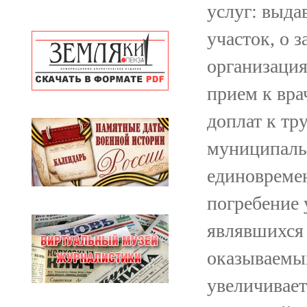
услуг: выда
участок, о з
организация
прием к вра
доплат к тр
муниципаль
единовреме
погребение 
являвшихся 
оказываемых
увеличивает