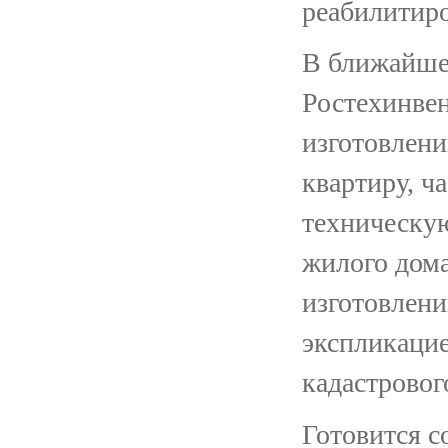
реабилитир
В ближайшее
Ростехинвен
изготовлени
квартиру, ч
техническу
жилого дома
изготовлени
экспликацие
кадастровог
Готовится с