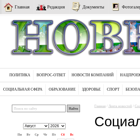
Главная
Редакция
Документы
Фотогале
ПОЛИТИКА
ВОПРОС-ОТВЕТ
НОВОСТИ КОМПАНИЙ
НАЦПРОЕ
СОЦИАЛЬНАЯ СФЕРА
ОБРАЗОВАНИЕ
ЗДОРОВЬЕ
СПОРТ
БЕЗОП
Главная
/
Лента новостей
/
Соц
Социа
Пн
Вт
Ср
Чт
Пт
Сб
Вс