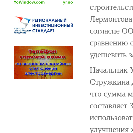
YoWindow.com
yr.no
строительст
Лермонтова.
согласие О
сравнению 
удешевить з
Начальник 
Стружкина 
что сумма м
составляет 
использоват
улучшения 