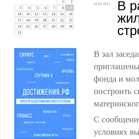
В р
1
2
10.03.2011
3
4
5
6
7
8
9
жил
10
11
12
13
14
15
16
17
18
19
20
21
22
23
стр
24
25
26
27
28
29
30
31
В зал засед
приглашены
фонда и мо
построить с
материнског
С сообщение
условиях вы