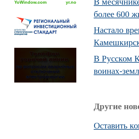
В месячнике
YoWindow.com
yr.no
более 600 
Настало вре
Камешкирск
В Русском К
воинах-зем
Другие ново
Оставить к