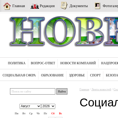
Главная
Редакция
Документы
Фотогале
ПОЛИТИКА
ВОПРОС-ОТВЕТ
НОВОСТИ КОМПАНИЙ
НАЦПРОЕ
СОЦИАЛЬНАЯ СФЕРА
ОБРАЗОВАНИЕ
ЗДОРОВЬЕ
СПОРТ
БЕЗОП
Главная
/
Лента новостей
/
Соц
Социа
Пн
Вт
Ср
Чт
Пт
Сб
Вс