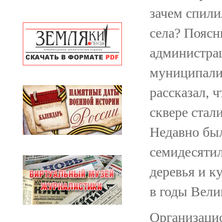
зачем спили
села? Поясн
администра
муниципали
рассказал, ч
сквере стал
Недавно был
семидесятил
деревья и к
в годы Вели
Организаци