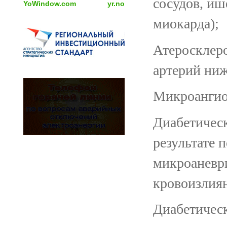
сосудов, иш
YoWindow.com
yr.no
миокарда);
Атеросклеро
артерий ниж
Микроангио
Диабетическ
результате 
микроаневр
кровоизлиян
Диабетичес