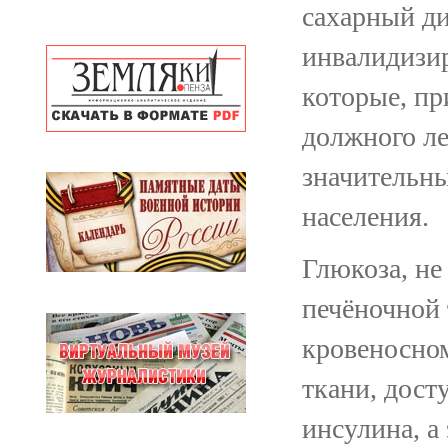
сахарный ди
инвалидизи
которые, пр
должного ле
значительны
населения.
Глюкоза, не
печёночной 
кровеносном
ткани, дост
инсулина, а 