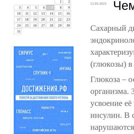
Чем
1
2
12.03.2025
3
4
5
6
7
8
9
10
11
12
13
14
15
16
17
18
19
20
21
22
23
Сахарный ди
24
25
26
27
28
29
30
31
эндокриноло
характериз
(глюкозы) в
Глюкоза – о
организма. 
усвоение её
инсулин. В 
нарушаются,