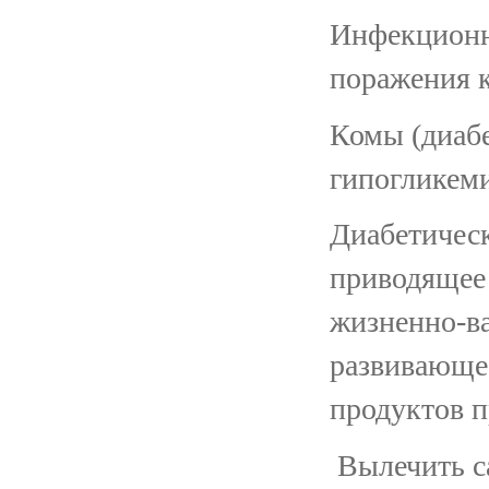
Инфекционн
поражения к
Комы (диабе
гипогликеми
Диабетическ
приводящее
жизненно-в
развивающее
продуктов п
Вылечить с