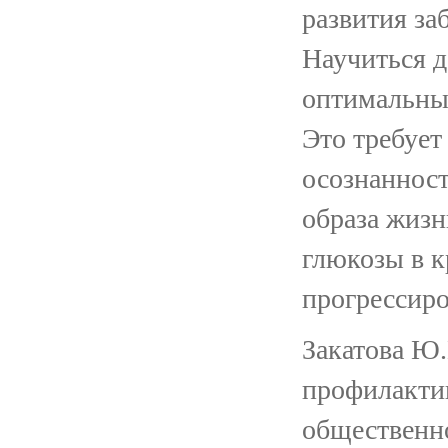
развития за
Научиться д
оптимальных
Это требует
осознанност
образа жизн
глюкозы в к
прогрессир
Закатова Ю.Г
профилакти
общественн