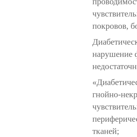
проводимос
чувствител
покровов, б
Диабетическ
нарушение ф
недостаточн
«Диабетичес
гнойно-нек
чувствитель
периферичес
тканей;