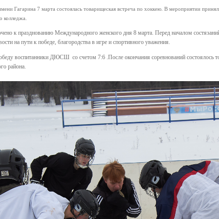
 имени Гагарина 7 марта состоялась товарищеская встреча по хоккею. В мероприятии при
о колледжа.
чено к празднованию Международного женского дня 8 марта. Перед началом состязани
ости на пути к победе, благородства в игре и спортивного уважения.
обеду воспитанники ДЮСШ со счетом 7:6 .После окончания соревнований состоялось т
го района.