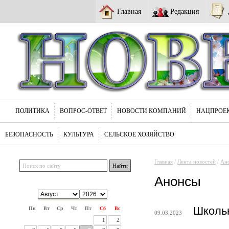
Главная
Редакция
ПОЛИТИКА
ВОПРОС-ОТВЕТ
НОВОСТИ КОМПАНИЙ
НАЦПРОЕ
БЕЗОПАСНОСТЬ
КУЛЬТУРА
СЕЛЬСКОЕ ХОЗЯЙСТВО
Главная
/
Лента новостей
/
Ан
Анонсы
Школьн
Пн
Вт
Ср
Чт
Пт
Сб
Вс
09.03.2023
1
2