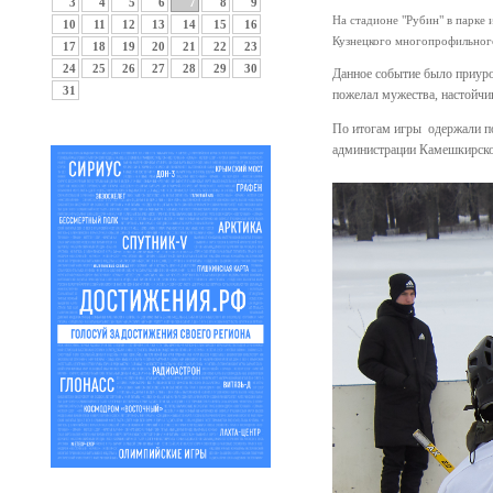
3
4
5
6
7
8
9
На стадионе "Рубин" в парке
10
11
12
13
14
15
16
Кузнецкого многопрофильног
17
18
19
20
21
22
23
24
25
26
27
28
29
30
Данное событие было приуро
31
пожелал мужества, настойчив
По итогам игры одержали п
администрации Камешкирско