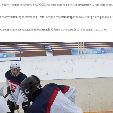
няли участие юные хоккеисты из ДЮСШ Камешкирского района и студенты Камешкирского фи
й спортсменов приветствовал Юрий Егоров от администрации Камешкирского района. О
оржественное награждение победителей. Обеим командам были вручены грамоты от