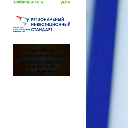
YoWindow.com
yr.no