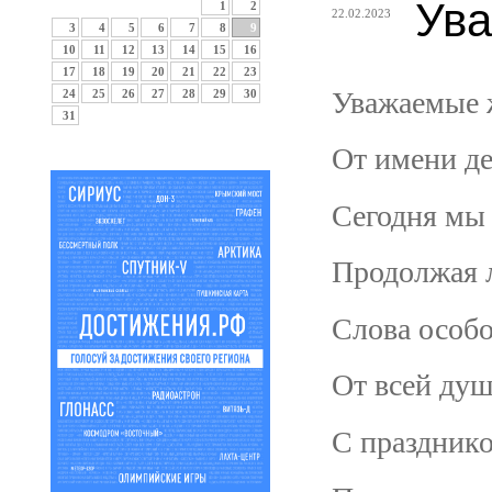
Ува
1
2
22.02.2023
3
4
5
6
7
8
9
10
11
12
13
14
15
16
17
18
19
20
21
22
23
Уважаемые ж
24
25
26
27
28
29
30
31
От имени де
Сегодня мы 
Продолжая л
Слова особо
От всей душ
С празднико