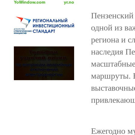
YoWindow.com
yr.no
Пензенский 
одной из ва
региона и 
наследия Пе
масштабные
маршруты. Е
выставочны
привлекающи
Ежегодно му