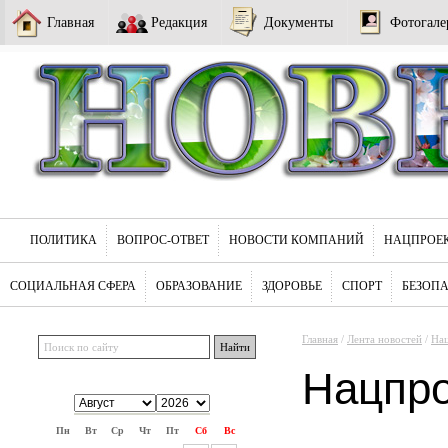
Главная
Редакция
Документы
Фотогале
ПОЛИТИКА
ВОПРОС-ОТВЕТ
НОВОСТИ КОМПАНИЙ
НАЦПРОЕ
СОЦИАЛЬНАЯ СФЕРА
ОБРАЗОВАНИЕ
ЗДОРОВЬЕ
СПОРТ
БЕЗОП
Главная
/
Лента новостей
/
На
Нацпр
Пн
Вт
Ср
Чт
Пт
Сб
Вс