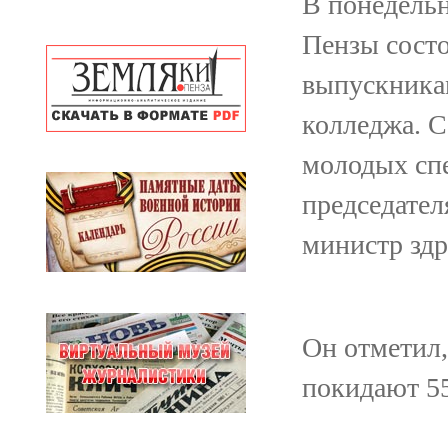
В понедельн
Пензы сост
выпускника
колледжа. 
молодых спе
председател
министр здр
Он отметил,
покидают 5