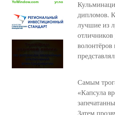
YoWindow.com
yr.no
Кульминаци
дипломов. 
лучшие из л
отличников 
волонтёров 
представлял
Самым трог
«Капсула в
запечатанны
Затем прозв