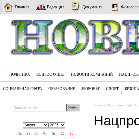
Главная
Редакция
Документы
Фотогале
ПОЛИТИКА
ВОПРОС-ОТВЕТ
НОВОСТИ КОМПАНИЙ
НАЦПРОЕ
СОЦИАЛЬНАЯ СФЕРА
ОБРАЗОВАНИЕ
ЗДОРОВЬЕ
СПОРТ
БЕЗОП
Главная
/
Лента новостей
/
На
Нацпр
Пн
Вт
Ср
Чт
Пт
Сб
Вс