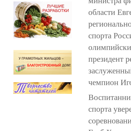
министра фи
области Евг
региональн
спорта Росс
олимпийский
президент р
заслуженны
чемпион Иг
Воспитанни
спорта увер
соревнован