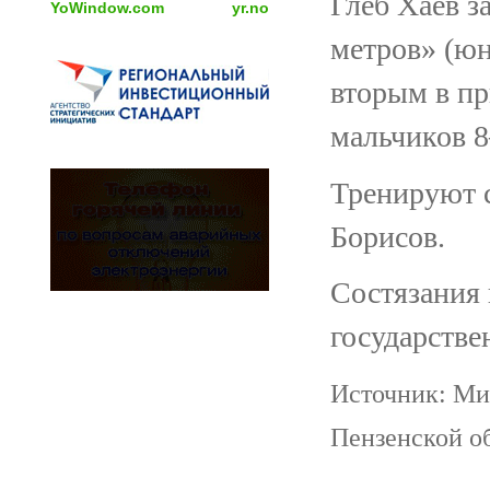
Глеб Хаев з
YoWindow.com
yr.no
метров» (юн
вторым в пр
мальчиков 8
Тренируют 
Борисов.
Состязания 
государств
Источник: Ми
Пензенской о