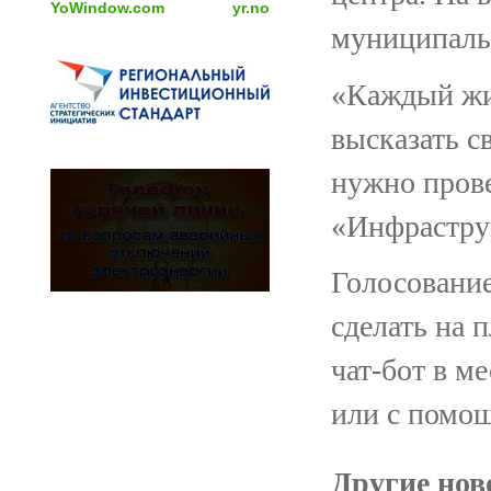
YoWindow.com
yr.no
муниципаль
«Каждый жит
высказать с
нужно прове
«Инфраструк
Голосовани
сделать на п
чат-бот в 
или с помо
Другие ново