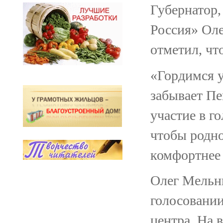
Губернатор,
Россия» Ол
отметил, чт
«Гордимся у
забывает Пе
участие в г
чтобы родно
комфортнее 
Олег Мельни
голосовании
центра. На 