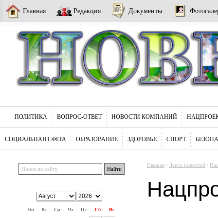
Главная
Редакция
Документы
Фотогале
ПОЛИТИКА
ВОПРОС-ОТВЕТ
НОВОСТИ КОМПАНИЙ
НАЦПРОЕ
СОЦИАЛЬНАЯ СФЕРА
ОБРАЗОВАНИЕ
ЗДОРОВЬЕ
СПОРТ
БЕЗОП
Главная
/
Лента новостей
/
На
Нацпр
Пн
Вт
Ср
Чт
Пт
Сб
Вс