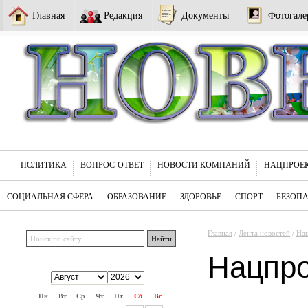
Главная
Редакция
Документы
Фотогале
ПОЛИТИКА
ВОПРОС-ОТВЕТ
НОВОСТИ КОМПАНИЙ
НАЦПРОЕ
СОЦИАЛЬНАЯ СФЕРА
ОБРАЗОВАНИЕ
ЗДОРОВЬЕ
СПОРТ
БЕЗОП
Главная
/
Лента новостей
/
На
Нацпр
Пн
Вт
Ср
Чт
Пт
Сб
Вс