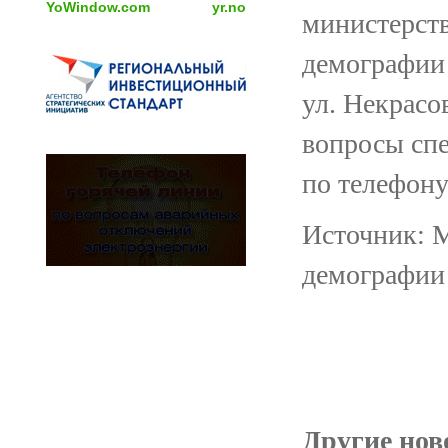
YoWindow.com
yr.no
министерств
демографии 
ул. Некрасо
вопросы спе
по телефону
Источник: М
демографии
Другие ново