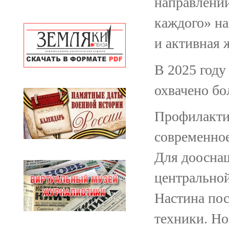
направлений
каждого» н
и активная 
В 2025 год
охвачено бо
Профилактик
современное
Для доосна
центрально
Настина по
техники. Но