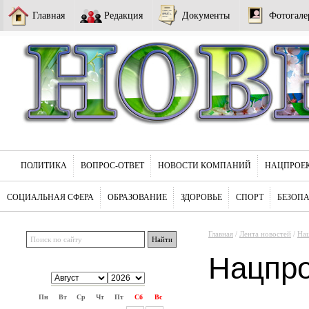
Главная
Редакция
Документы
Фотогале
ПОЛИТИКА
ВОПРОС-ОТВЕТ
НОВОСТИ КОМПАНИЙ
НАЦПРОЕ
СОЦИАЛЬНАЯ СФЕРА
ОБРАЗОВАНИЕ
ЗДОРОВЬЕ
СПОРТ
БЕЗОП
Главная
/
Лента новостей
/
На
Нацпр
Пн
Вт
Ср
Чт
Пт
Сб
Вс