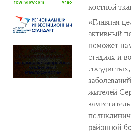
YoWindow.com
yr.no
костной тка
«Главная це
активный пе
поможет нам
стадиях и в
сосудистых,
заболеваний
жителей Сер
заместитель
поликлинич
районной б