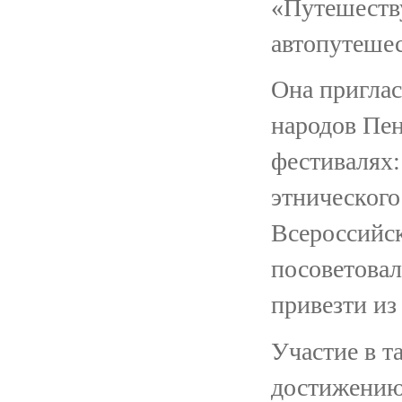
«Путешеству
автопутешес
Она приглас
народов Пен
фестивалях
этнического
Всероссийск
посоветовал
привезти из
Участие в т
достижению 