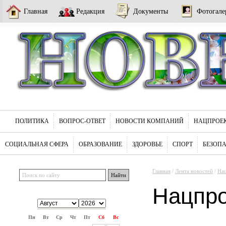
Главная
Редакция
Документы
Фотогале
ПОЛИТИКА
ВОПРОС-ОТВЕТ
НОВОСТИ КОМПАНИЙ
НАЦПРОЕ
СОЦИАЛЬНАЯ СФЕРА
ОБРАЗОВАНИЕ
ЗДОРОВЬЕ
СПОРТ
БЕЗОП
Главная
/
Лента новостей
/
На
Нацпр
Пн
Вт
Ср
Чт
Пт
Сб
Вс