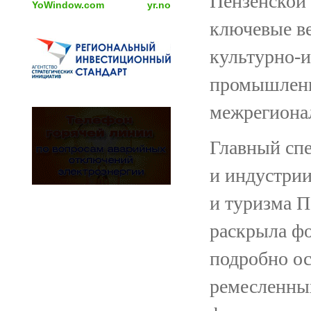
Пензенской 
YoWindow.com
yr.no
ключевые ве
культурно-
промышленн
межрегиона
Главный спе
и индустрии
и туризма 
раскрыла фо
подробно ос
ремесленны