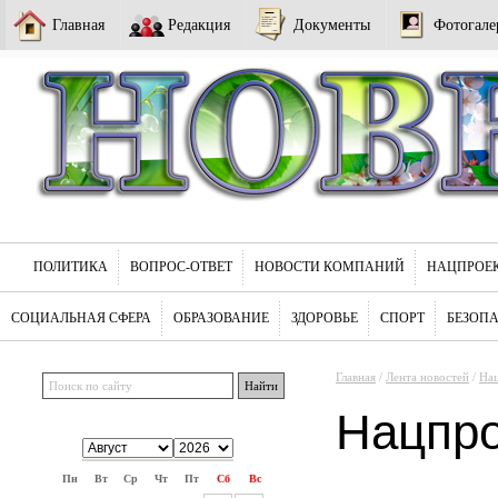
Главная
Редакция
Документы
Фотогале
ПОЛИТИКА
ВОПРОС-ОТВЕТ
НОВОСТИ КОМПАНИЙ
НАЦПРОЕ
СОЦИАЛЬНАЯ СФЕРА
ОБРАЗОВАНИЕ
ЗДОРОВЬЕ
СПОРТ
БЕЗОП
Главная
/
Лента новостей
/
На
Нацпр
Пн
Вт
Ср
Чт
Пт
Сб
Вс