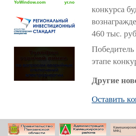
YoWindow.com
yr.no
конкурса б
вознагражде
460 тыс. ру
Победитель 
этапе конку
Другие ново
Оставить к