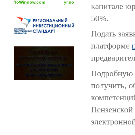
YoWindow.com
yr.no
капитале ю
50%.
Подать заяв
платформе
предварител
Подробную 
получить, о
компетенци
Пензенской 
электронной