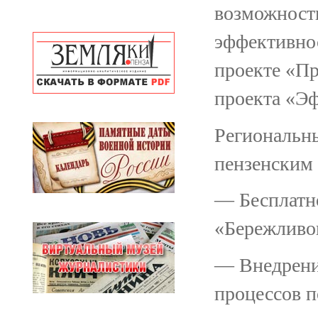
возможност
эффективнос
проекте «Пр
проекта «Эф
Региональны
пензенским
— Бесплатн
«Бережливог
— Внедрени
процессов п