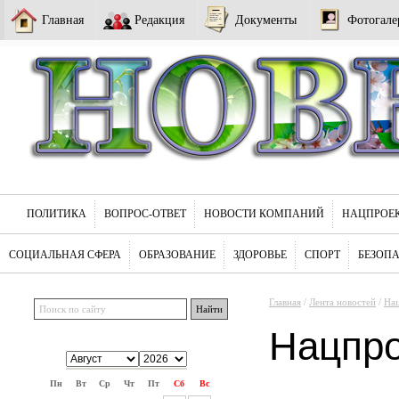
Главная
Редакция
Документы
Фотогале
ПОЛИТИКА
ВОПРОС-ОТВЕТ
НОВОСТИ КОМПАНИЙ
НАЦПРОЕ
СОЦИАЛЬНАЯ СФЕРА
ОБРАЗОВАНИЕ
ЗДОРОВЬЕ
СПОРТ
БЕЗОП
Главная
/
Лента новостей
/
На
Нацпр
Пн
Вт
Ср
Чт
Пт
Сб
Вс