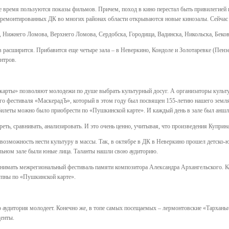
 время пользуются показы фильмов. Причем, поход в кино перестал быть привилегией
ремонтированных ДК во многих районах области открываются новые кинозалы. Сейчас со
, Нижнего Ломова, Верхнего Ломова, Сердобска, Городища, Вадинска, Никольска, Бек
ов расширится. Прибавится еще четыре зала – в Неверкино, Кондоле и Золотаревке (Пе
нтров.
рты» позволяют молодежи по душе выбрать культурный досуг. А организаторы культур
о фестиваля «МаскерадЪ», который в этом году был посвящен 155-летию нашего земляк
 билеты можно было приобрести по «Пушкинской карте». И каждый день в зале был аншл
еть, сравнивать, анализировать. И это очень ценно, учитывая, что произведения Куприна
 возможность нести культуру в массы. Так, в октябре в ДК в Неверкино прошел детско-
тельном зале были юные лица. Таланты нашли свою аудиторию.
инимать межрегиональный фестиваль памяти композитора Александра Архангельского. К
тупны по «Пушкинской карте».
о аудитория молодеет. Конечно же, в топе самых посещаемых – лермонтовские «Тарханы»
денты.