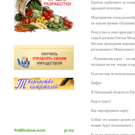
Причем «работают» не тольк
народной культуры».
Мероприятия стали разнообр
по версии премии «Пушкинск
Искусство и само приходит 
главой региона Олегом Мель
Местом проведения мероприя
регионального Минукульта).
– Пушкинская карта – это и
посещала музеи, театры и к
Если вы еще не использовали
Цифра
В Пензенской области по Пу
Будь в курсе!
Как переоформить карту
Сейчас это можно сделать ч
можно будет пользоваться с 
YoWindow.com
yr.no
Если же держатель карты зам