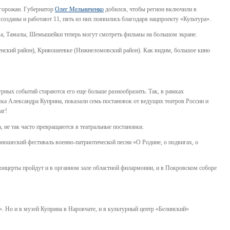
 горожан. Губернатор
Олег Мельниченко
добился, чтобы регион включили в
зданы и работают 11, пять из них появились благодаря нацпроекту «Культура».
ова, Тамалы, Шемышейки теперь могут смотреть фильмы на большом экране.
нзенский район), Кривошеевке (Нижнеломовский район). Как видим, большое кино
ных событий стараются его еще больше разнообразить. Так, в рамках
а Александра Куприна, показали семь постановок от ведущих театров России и
аг!
, не так часто превращаются в театральные постановки.
юношеский фестиваль военно-патриотической песни «О Родине, о подвигах, о
онцерты пройдут и в органном зале областной филармонии, и в Покровском соборе
. Но и в музей Куприна в Наровчате, и в культурный центр «Белинский»