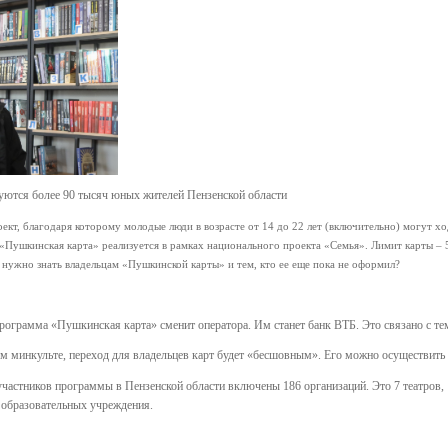
уются более 90 тысяч юных жителей Пензенской области
ект, благодаря которому молодые люди в возрасте от 14 до 22 лет (включительно) могут хо
 «Пушкинская карта» реализуется в рамках национального проекта «Семья». Лимит карты –
 нужно знать владельцам «Пушкинской карты» и тем, кто ее еще пока не оформил?
программа «Пушкинская карта» сменит оператора. Им станет банк ВТБ. Это связано с те
м минкульте, переход для владельцев карт будет «бесшовным». Его можно осуществить д
частников программы в Пензенской области включены 186 организаций. Это 7 театров, 1
9 образовательных учреждения.