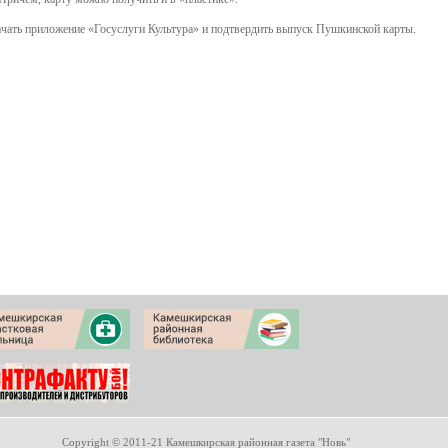
качать приложение «Госуслуги Культура» и подтвердить выпуск Пушкинской карты.
Copyright © 2011-21 Камешкирская районная газета "Новь"