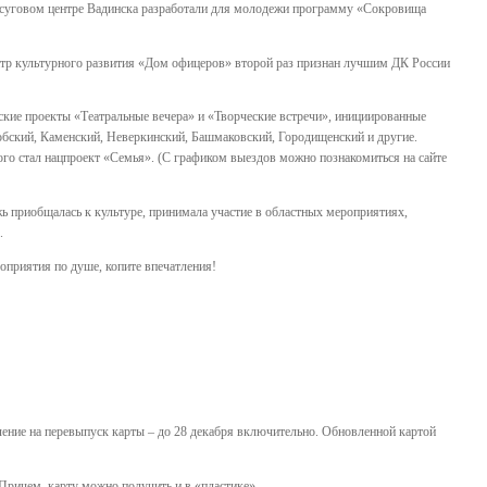
осуговом центре Вадинска разработали для молодежи программу «Сокровища
ентр культурного развития «Дом офицеров» второй раз признан лучшим ДК России
ские проекты «Театральные вечера» и «Творческие встречи», инициированные
добский, Каменский, Неверкинский, Башмаковский, Городищенский и другие.
го стал нацпроект «Семья». (С графиком выездов можно познакомиться на сайте
ь приобщалась к культуре, принимала участие в областных мероприятиях,
.
роприятия по душе, копите впечатления!
ление на перевыпуск карты – до 28 декабря включительно. Обновленной картой
 Причем, карту можно получить и в «пластике».