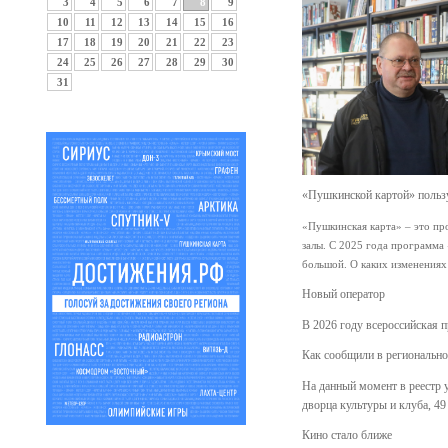
3
4
5
6
7
8
9
10
11
12
13
14
15
16
17
18
19
20
21
22
23
24
25
26
27
28
29
30
31
«Пушкинской картой» польз
«Пушкинская карта» – это про
залы. С 2025 года программа
большой. О каких изменениях
Новый оператор
В 2026 году всероссийская 
Как сообщили в регионально
На данный момент в реестр у
дворца культуры и клуба, 4
Кино стало ближе