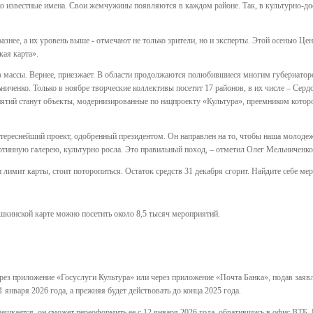
о известные имена. Свои жемчужины появляются в каждом районе. Так, в культурно-д
азнее, а их уровень выше - отмечают не только зрители, но и эксперты. Этой осенью Ц
ая карта».
в массы. Вернее, приезжает. В области продолжаются полюбившиеся многим губернатор
ниченко. Только в ноябре творческие коллективы посетят 17 районов, в их числе – Сер
тий станут объекты, модернизированные по нацпроекту «Культура», преемником которо
нтереснейший проект, одобренный президентом. Он направлен на то, чтобы наша молодеж
артинную галерею, культурно росла. Это правильный поход, – отметил Олег Мельниченко
 лимит карты, стоит поторопиться. Остаток средств 31 декабря сгорит. Найдите себе ме
шкинской карте можно посетить около 8,5 тысяч мероприятий.
ерез приложение «Госуслуги Культура» или через приложение «Почта Банка», подав заяв
1 января 2026 года, а прежняя будет действовать до конца 2025 года.
ешкается, он сможет переоформить ее с 12 января 2026 года, обратившись в офис ВТБ.