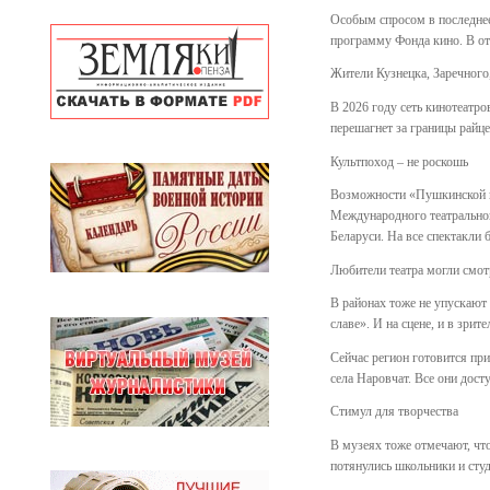
Особым спросом в последнее
программу Фонда кино. В от
Жители Кузнецка, Заречного
В 2026 году сеть кинотеатр
перешагнет за границы райце
Культпоход – не роскошь
Возможности «Пушкинской ка
Международного театральног
Беларуси. На все спектакли
Любители театра могли смотр
В районах тоже не упускают
славе». И на сцене, и в зри
Сейчас регион готовится пр
села Наровчат. Все они дос
Стимул для творчества
В музеях тоже отмечают, чт
потянулись школьники и сту