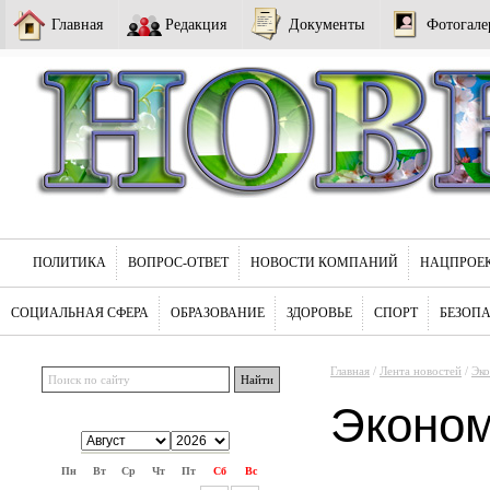
Главная
Редакция
Документы
Фотогале
ПОЛИТИКА
ВОПРОС-ОТВЕТ
НОВОСТИ КОМПАНИЙ
НАЦПРОЕ
СОЦИАЛЬНАЯ СФЕРА
ОБРАЗОВАНИЕ
ЗДОРОВЬЕ
СПОРТ
БЕЗОП
Главная
/
Лента новостей
/
Эк
Эконо
Пн
Вт
Ср
Чт
Пт
Сб
Вс