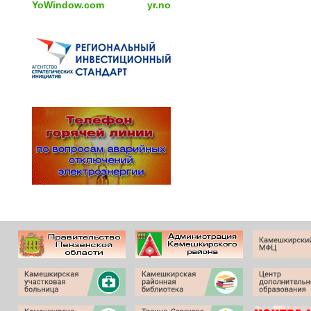
YoWindow.com
yr.no