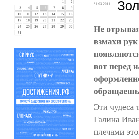
Зол
1
2
31.03.2011
3
4
5
6
7
8
9
10
11
12
13
14
15
16
17
18
19
20
21
22
23
Не отрывая
24
25
26
27
28
29
30
31
взмахи рук
появляются
вот перед 
оформленно
обращаешь
Эти чудеса 
Галина Иван
плечами это