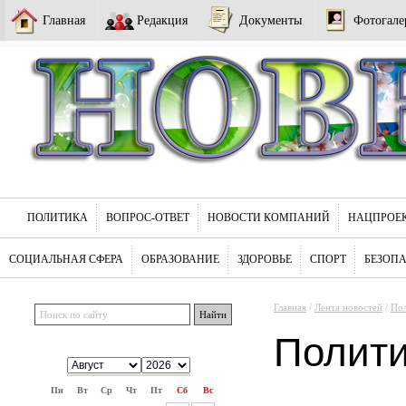
Главная
Редакция
Документы
Фотогале
ПОЛИТИКА
ВОПРОС-ОТВЕТ
НОВОСТИ КОМПАНИЙ
НАЦПРОЕ
СОЦИАЛЬНАЯ СФЕРА
ОБРАЗОВАНИЕ
ЗДОРОВЬЕ
СПОРТ
БЕЗОП
Главная
/
Лента новостей
/
По
Полит
Пн
Вт
Ср
Чт
Пт
Сб
Вс