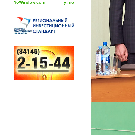
YoWindow.com
yr.no