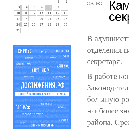
Кам
1
2
20.01.2022
3
4
5
6
7
8
9
сек
10
11
12
13
14
15
16
17
18
19
20
21
22
23
24
25
26
27
28
29
30
31
В администр
отделения п
секретаря.
В работе ко
Законодател
большую рол
наиболее з
района. Ср