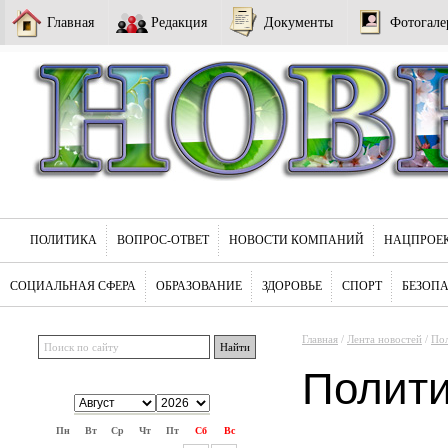
Главная
Редакция
Документы
Фотогале
ПОЛИТИКА
ВОПРОС-ОТВЕТ
НОВОСТИ КОМПАНИЙ
НАЦПРОЕ
СОЦИАЛЬНАЯ СФЕРА
ОБРАЗОВАНИЕ
ЗДОРОВЬЕ
СПОРТ
БЕЗОП
Главная
/
Лента новостей
/
По
Полит
Пн
Вт
Ср
Чт
Пт
Сб
Вс