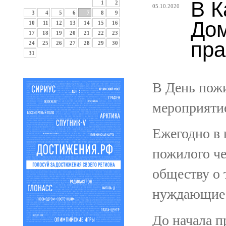
В К
1
2
05.10.2020
3
4
5
6
7
8
9
Дом
10
11
12
13
14
15
16
17
18
19
20
21
22
23
пра
24
25
26
27
28
29
30
31
В День пожи
мероприятие
Ежегодно в 
пожилого че
обществу о 
нуждающиеся
До начала 