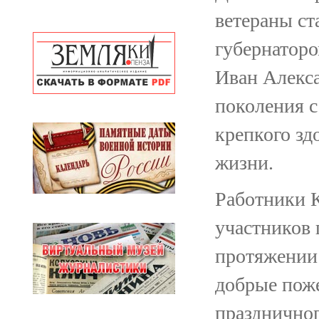
ветераны ст
губернаторо
Иван Алекса
поколения с
крепкого зд
жизни.
Работники 
участников 
протяжении 
добрые поже
праздничног