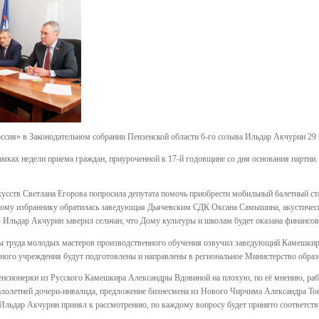
ссия» в Законодательном собрании Пензенской области 6-го созыва Ильдар Акчурин 2
мках недели приема граждан, приуроченной к 17-й годовщине со дня основания партии.
усств Светлана Егорова попросила депутата помочь приобрести мобильный балетный стан
дному избраннику обратилась заведующая Дьячевским СДК Оксана Самышина, акустичес
 Ильдар Акчурин заверил сельчан, что Дому культуры и школам будет оказана финансов
ы труда молодых мастеров производственного обучения озвучил заведующий Камешки
ного учреждения будут подготовлены и направлены в региональное Министерство образ
енсионерки из Русского Камешкира Александры Вдовиной на плохую, по её мнению, ра
алолетней дочери-инвалида, предложение бизнесмена из Нового Чирчима Александра То
Ильдар Акчурин принял к рассмотрению, по каждому вопросу будет принято соответст