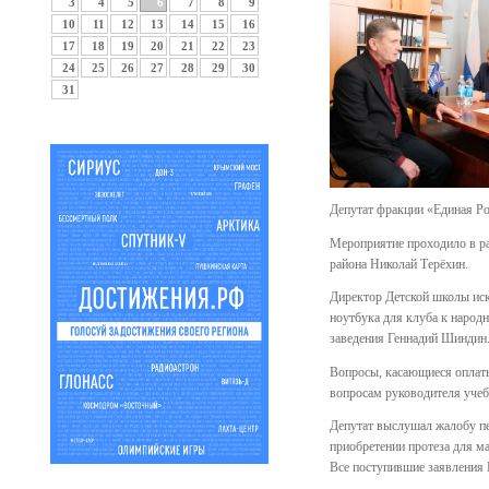
3
4
5
6
7
8
9
10
11
12
13
14
15
16
17
18
19
20
21
22
23
24
25
26
27
28
29
30
31
Депутат фракции «Единая Ро
Мероприятие проходило в ра
района Николай Терёхин.
Директор Детской школы иск
ноутбука для клуба к наро
заведения Геннадий Шиндин.
Вопросы, касающиеся оплат
вопросам руководителя учеб
Депутат выслушал жалобу п
приобретении протеза для м
Все поступившие заявления 