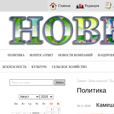
Главная
Редакция
ПОЛИТИКА
ВОПРОС-ОТВЕТ
НОВОСТИ КОМПАНИЙ
НАЦПРОЕ
БЕЗОПАСНОСТЬ
КУЛЬТУРА
СЕЛЬСКОЕ ХОЗЯЙСТВО
Главная
/
Лента новостей
/
По
Политика
Камешк
Пн
Вт
Ср
Чт
Пт
Сб
Вс
29.11.2018
1
2