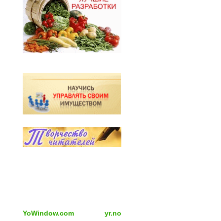
YoWindow.com
yr.no