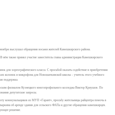
9 ноября выслушал обращения восьми жителей Камешкирского района.
 В нём также принял участие заместитель главы администрации Камешкирского
ок для хореографического класса. С просьбой оказать содействие в приобретении
ких колонок и микрофона для Новошаткинской школы – учитель этого учебного
ая поддержка.
рским филиалом Кузнецкого многопрофильного колледжа Виктор Криушов. По
ования депутатские запросы.
боту коммунальщиков из МУП «Гарант», просьбу жительницы райцентра помочь в
пыркина об аренде здания для сельского ФАПа и другие обращения камешкирцев.
вующее решение.