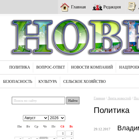
Главная
Редакция
ПОЛИТИКА
ВОПРОС-ОТВЕТ
НОВОСТИ КОМПАНИЙ
НАЦПРОЕ
БЕЗОПАСНОСТЬ
КУЛЬТУРА
СЕЛЬСКОЕ ХОЗЯЙСТВО
Главная
/
Лента новостей
/
По
Политика
Влади
Пн
Вт
Ср
Чт
Пт
Сб
Вс
29.12.2017
1
2