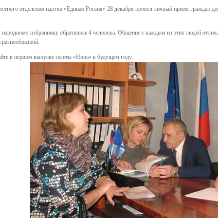
стного отделения партии «Единая Россия» 28 декабря провел личный прием граждан де
народному избраннику обратились 4 человека. Общение с каждым из этих людей отлича
 разнообразной.
айте в первом выпуске газеты «Новь» в будущем году.