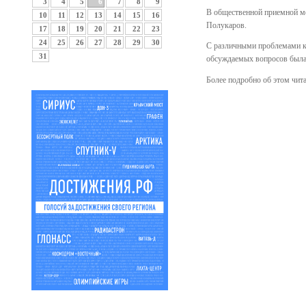
3
4
5
6
7
8
9
В общественной приемной ме
10
11
12
13
14
15
16
Полукаров.
17
18
19
20
21
22
23
24
25
26
27
28
29
30
С различными проблемами к 
31
обсуждаемых вопросов была
Более подробно об этом чит