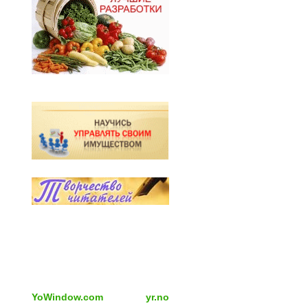
YoWindow.com
yr.no