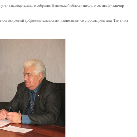
путат Законодательного собрания Пензенской области шестого созыва Владимир
лось искренней доброжелательностью и вниманием со стороны депутата. Тематика