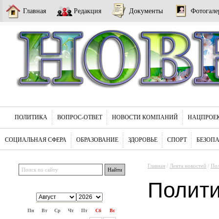
Главная
Редакция
Документы
Фотогале
ПОЛИТИКА
ВОПРОС-ОТВЕТ
НОВОСТИ КОМПАНИЙ
НАЦПРОЕ
СОЦИАЛЬНАЯ СФЕРА
ОБРАЗОВАНИЕ
ЗДОРОВЬЕ
СПОРТ
БЕЗОП
Главная
/
Лента новостей
/
По
Полит
Пн
Вт
Ср
Чт
Пт
Сб
Вс