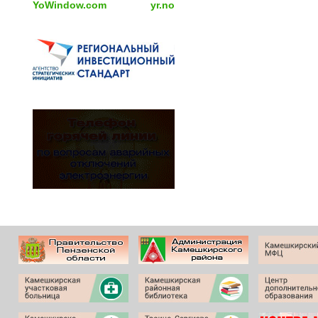
YoWindow.com
yr.no