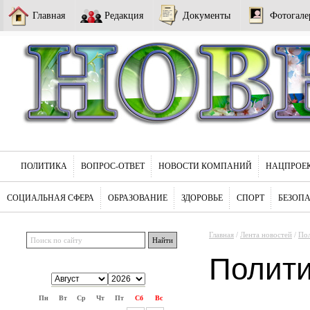
Главная
Редакция
Документы
Фотогале
ПОЛИТИКА
ВОПРОС-ОТВЕТ
НОВОСТИ КОМПАНИЙ
НАЦПРОЕ
СОЦИАЛЬНАЯ СФЕРА
ОБРАЗОВАНИЕ
ЗДОРОВЬЕ
СПОРТ
БЕЗОП
Главная
/
Лента новостей
/
По
Полит
Пн
Вт
Ср
Чт
Пт
Сб
Вс