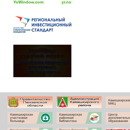
YoWindow.com
yr.no