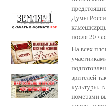
предстоящих
Думы Росси
камешкирцы
после 20 ча
На всех пл
участникам
подготовле
зрителей та
культуры, г
номерами вы
школы и вос