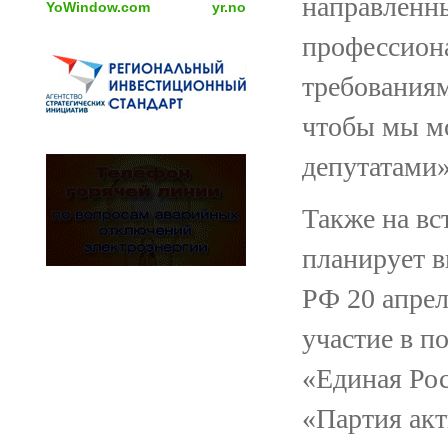
направленны
YoWindow.com
yr.no
профессиона
требованиям
чтобы мы мо
депутатами»
Также на вс
планирует в
РФ 20 апрел
участие в п
«Единая Рос
«Партия акт