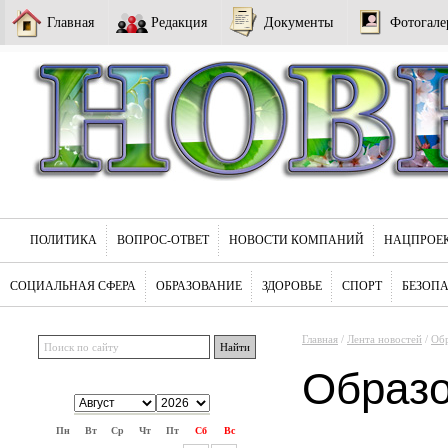
Главная
Редакция
Документы
Фотогале
ПОЛИТИКА
ВОПРОС-ОТВЕТ
НОВОСТИ КОМПАНИЙ
НАЦПРОЕ
СОЦИАЛЬНАЯ СФЕРА
ОБРАЗОВАНИЕ
ЗДОРОВЬЕ
СПОРТ
БЕЗОП
Главная
/
Лента новостей
/
Обр
Образ
Пн
Вт
Ср
Чт
Пт
Сб
Вс