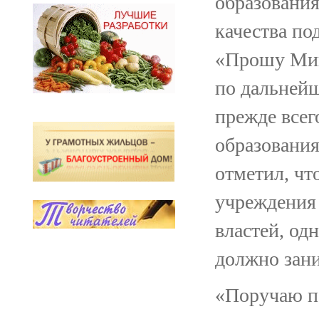
образовани
качества по
«Прошу Мин
по дальней
прежде всег
образования
отметил, чт
учреждения 
властей, од
должно зани
«Поручаю по