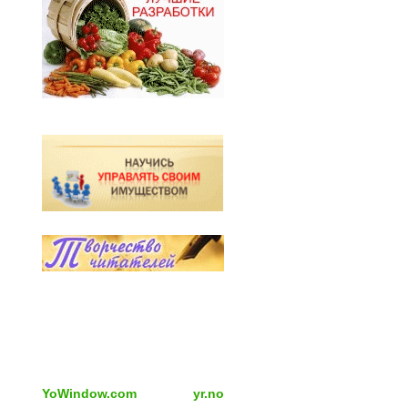
YoWindow.com
yr.no