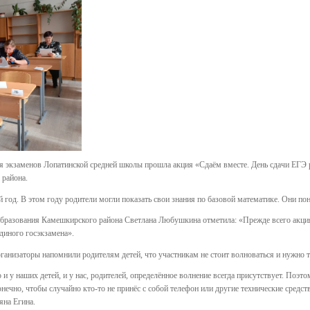
ия экзаменов Лопатинской средней школы прошла акция «Сдаём вместе. День сдачи ЕГЭ р
 района.
 год. В этом году родители могли показать свои знания по базовой математике. Они по
образования Камешкирского района Светлана Любушкина отметила: «Прежде всего акция 
единого госэкзамена».
ганизаторы напомнили родителям детей, что участникам не стоит волноваться и нужно т
 и у наших детей, и у нас, родителей, определённое волнение всегда присутствует. Поэ
онечно, чтобы случайно кто-то не принёс с собой телефон или другие технические сред
яна Егина.