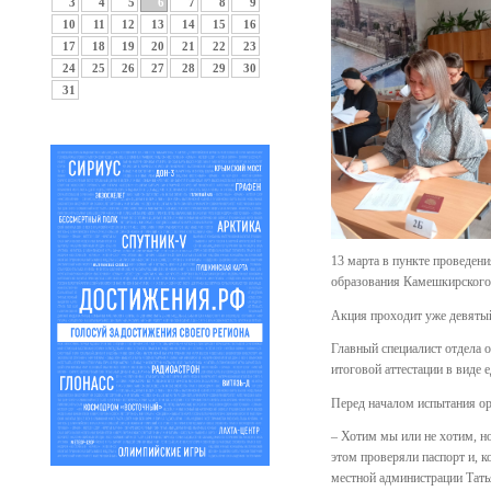
3
4
5
6
7
8
9
10
11
12
13
14
15
16
17
18
19
20
21
22
23
24
25
26
27
28
29
30
31
13 марта в пункте проведен
образования Камешкирского
Акция проходит уже девятый
Главный специалист отдела 
итоговой аттестации в виде 
Перед началом испытания ор
– Хотим мы или не хотим, но
этом проверяли паспорт и, к
местной администрации Тать