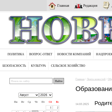
Главная
Редакция
ПОЛИТИКА
ВОПРОС-ОТВЕТ
НОВОСТИ КОМПАНИЙ
НАЦПРОЕ
БЕЗОПАСНОСТЬ
КУЛЬТУРА
СЕЛЬСКОЕ ХОЗЯЙСТВО
Главная
/
Лента новостей
/
Обр
Образовани
Родите
Пн
Вт
Ср
Чт
Пт
Сб
Вс
14.03.2025
1
2