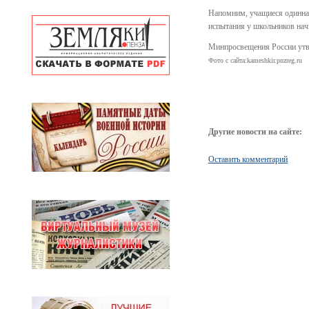
Напомним, учащиеся одиннад
испытания у школьников нач
Минпросвещения России утве
Фото с сайта:kameshkir.pnzreg.ru
Другие новости на сайте:
Оставить комментарий